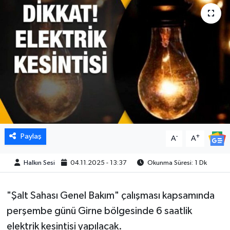
Paylaş
-
+
A
A
Halkın Sesi
04.11.2025 - 13:37
Okunma Süresi: 1 Dk
"Şalt Sahası Genel Bakım" çalışması kapsamında
perşembe günü Girne bölgesinde 6 saatlik
elektrik kesintisi yapılacak.