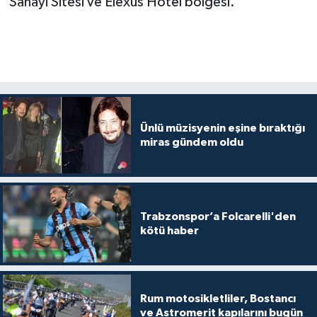
Sanayi Sitesi ve Elexus Hotel bölgesi.”
Ünlü müzisyenin eşine bıraktığı
miras gündem oldu
Trabzonspor’a Folcarelli'den
kötü haber
Rum motosikletliler, Bostancı
ve Astromerit kapılarını bugün