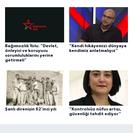
Bağımsızlık Yolu: “Devlet,
“Kendi hikâyemizi dünyaya
önleyici ve koruyucu
kendimiz anlatmalıyız”
sorumluluklarını yerine
getirmeli”
Şanlı direnişin 62’inci yılı
“Kontrolsüz nüfus artışı,
güvenliği tehdit ediyor”