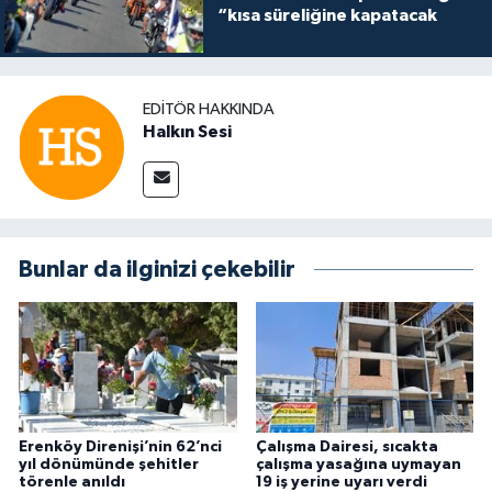
“kısa süreliğine kapatacak
EDITÖR HAKKINDA
Halkın Sesi
Bunlar da ilginizi çekebilir
Erenköy Direnişi’nin 62’nci
Çalışma Dairesi, sıcakta
yıl dönümünde şehitler
çalışma yasağına uymayan
törenle anıldı
19 iş yerine uyarı verdi