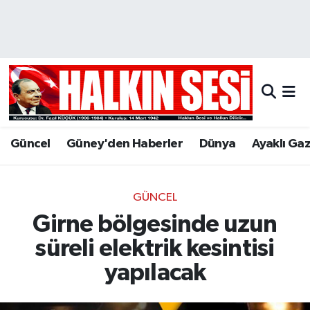
Nöbetçi Eczaneler
Hava Durumu
Trafik Durumu
Güncel
Güney'den Haberler
Dünya
Ayaklı Ga
Puan Durumu ve Fikstür
Tüm Manşetler
GÜNCEL
Girne bölgesinde uzun
Son Dakika Haberleri
süreli elektrik kesintisi
Haber Arşivi
yapılacak