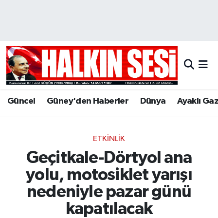
Nöbetçi Eczaneler
Hava Durumu
Trafik Durumu
Güncel
Güney'den Haberler
Dünya
Ayaklı Ga
Puan Durumu ve Fikstür
Tüm Manşetler
ETKINLIK
Geçitkale-Dörtyol ana
Son Dakika Haberleri
yolu, motosiklet yarışı
Haber Arşivi
nedeniyle pazar günü
kapatılacak