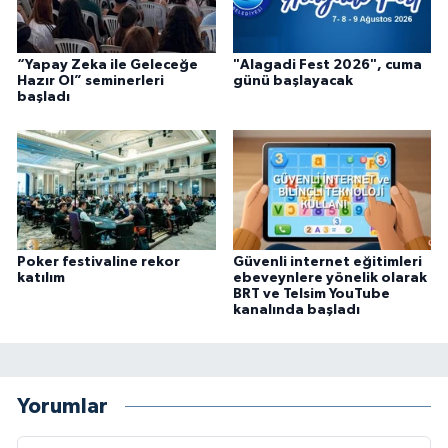
“Yapay Zeka ile Geleceğe
"Alagadi Fest 2026", cuma
Hazır Ol” seminerleri
günü başlayacak
başladı
Poker festivaline rekor
Güvenli internet eğitimleri
katılım
ebeveynlere yönelik olarak
BRT ve Telsim YouTube
kanalında başladı
Yorumlar