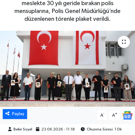
meslekte 30 yılı geride bırakan polis
mensuplarına, Polis Genel Müdürlüğü’nde
düzenlenen törenle plaket verildi.
Paylaş
-
+
A
A
Bekir Soyel
23.06.2026 - 11:18
Okunma Süresi: 1 Dk