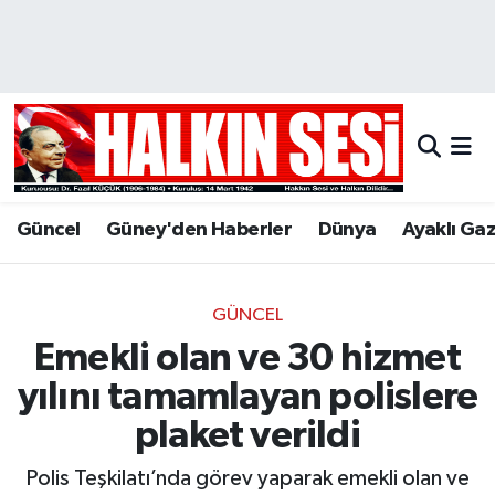
Nöbetçi Eczaneler
Hava Durumu
Trafik Durumu
Güncel
Güney'den Haberler
Dünya
Ayaklı Ga
Puan Durumu ve Fikstür
Tüm Manşetler
GÜNCEL
Emekli olan ve 30 hizmet
Son Dakika Haberleri
yılını tamamlayan polislere
Haber Arşivi
plaket verildi
Polis Teşkilatı’nda görev yaparak emekli olan ve