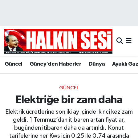
Nöbetçi Eczaneler
Hava Durumu
Trafik Durumu
Güncel
Güney'den Haberler
Dünya
Ayaklı Ga
Puan Durumu ve Fikstür
Tüm Manşetler
GÜNCEL
Elektriğe bir zam daha
Son Dakika Haberleri
Elektrik ücretlerine son iki ay içinde ikinci kez zam
Haber Arşivi
geldi. 1 Temmuz’dan itibaren artan fiyatlar,
bugünden itibaren daha da artırıldı. Konut
tarifelerine her Kws için 0,25 ile 0,74 arasında