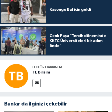
Kasongo Baf için geldi
Cenk Paşa "Tercih döneminde
KKTC Üniversiteleri bir adım
önde"
EDITÖR HAKKINDA
TE Bilisim
Bunlar da ilginizi çekebilir