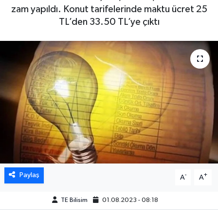
zam yapıldı. Konut tarifelerinde maktu ücret 25
TL’den 33.50 TL’ye çıktı
Paylaş
-
+
A
A
TE Bilisim
01.08.2023 - 08:18