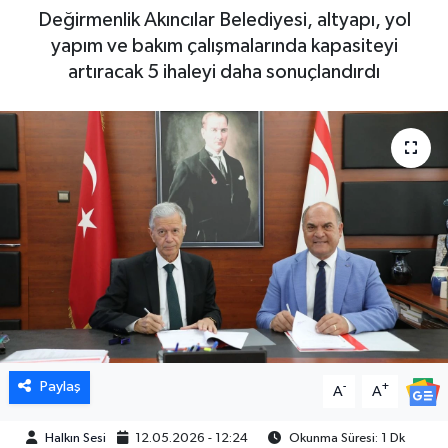
Değirmenlik Akıncılar Belediyesi, altyapı, yol
yapım ve bakım çalışmalarında kapasiteyi
artıracak 5 ihaleyi daha sonuçlandırdı
Paylaş
-
+
A
A
Halkın Sesi
12.05.2026 - 12:24
Okunma Süresi: 1 Dk