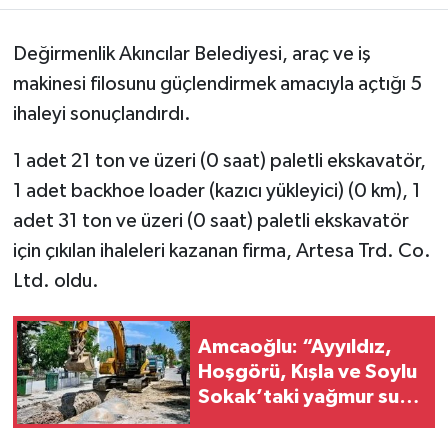
Değirmenlik Akıncılar Belediyesi, araç ve iş
makinesi filosunu güçlendirmek amacıyla açtığı 5
ihaleyi sonuçlandırdı.
1 adet 21 ton ve üzeri (0 saat) paletli ekskavatör,
1 adet backhoe loader (kazıcı yükleyici) (0 km), 1
adet 31 ton ve üzeri (0 saat) paletli ekskavatör
için çıkılan ihaleleri kazanan firma, Artesa Trd. Co.
Ltd. oldu.
Amcaoğlu: “Ayyıldız,
Hoşgörü, Kışla ve Soylu
Sokak’taki yağmur suyu
altyapı çalışmalarında
son aşamaya geldik”