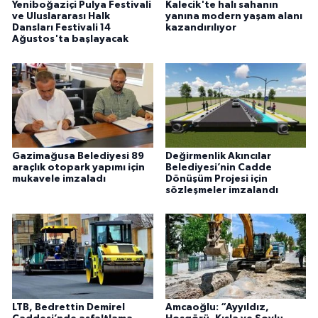
Yeniboğaziçi Pulya Festivali
Kalecik'te halı sahanın
ve Uluslararası Halk
yanına modern yaşam alanı
Dansları Festivali 14
kazandırılıyor
Ağustos'ta başlayacak
Gazimağusa Belediyesi 89
Değirmenlik Akıncılar
araçlık otopark yapımı için
Belediyesi’nin Cadde
mukavele imzaladı
Dönüşüm Projesi için
sözleşmeler imzalandı
LTB, Bedrettin Demirel
Amcaoğlu: “Ayyıldız,