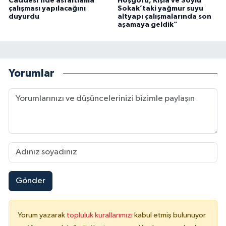
Caddesi’nde asfaltlama
Hoşgörü, Kışla ve Soylu
çalışması yapılacağını
Sokak’taki yağmur suyu
duyurdu
altyapı çalışmalarında son
aşamaya geldik”
Yorumlar
Gönder
Yorum yazarak
topluluk kurallarımızı
kabul etmiş bulunuyor