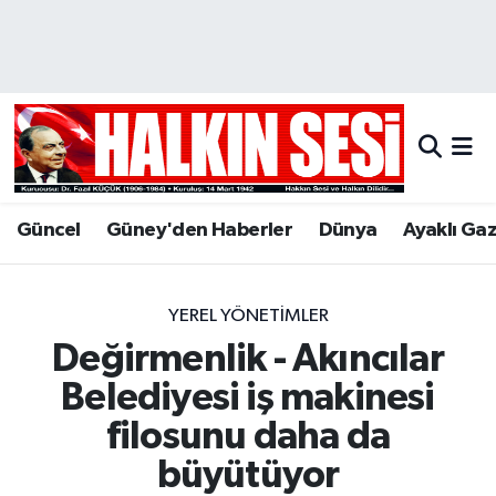
Nöbetçi Eczaneler
Hava Durumu
Trafik Durumu
Güncel
Güney'den Haberler
Dünya
Ayaklı Ga
Puan Durumu ve Fikstür
Tüm Manşetler
YEREL YÖNETİMLER
Değirmenlik - Akıncılar
Son Dakika Haberleri
Belediyesi iş makinesi
Haber Arşivi
filosunu daha da
büyütüyor