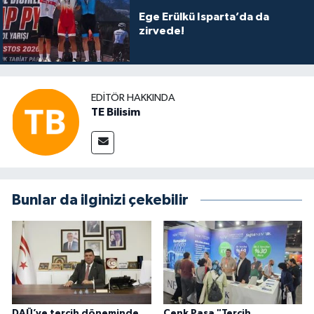
Ege Erülkü Isparta’da da
zirvede!
EDITÖR HAKKINDA
TE Bilisim
Bunlar da ilginizi çekebilir
DAÜ’ye tercih döneminde
Cenk Paşa "Tercih