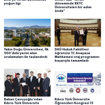
yoğun ilgi
döneminde KKTC
Üniversiteleri bir adım
önde"
Yakın Doğu Üniversitesi, İlk
DAÜ Hukuk Fakültesi
500’deki yerini alan
öğrencisi TC Anayasa
sıralamaları ile taçlandırdı
Mahkemesi staj programını
başarıyla tamamladı
Bakan Çavuşoğlu’ndan
Kıbrıs Türk Üniversite
Kıbrıs Türk Üniversite
Öğrencileri Kongresi 15