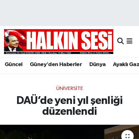
Nöbetçi Eczaneler
Hava Durumu
Trafik Durumu
Güncel
Güney'den Haberler
Dünya
Ayaklı Ga
Puan Durumu ve Fikstür
Tüm Manşetler
ÜNIVERSITE
DAÜ’de yeni yıl şenliği
Son Dakika Haberleri
düzenlendi
Haber Arşivi