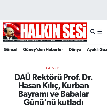
Nöbetçi Eczaneler
Hava Durumu
Trafik Durumu
Güncel
Güney'den Haberler
Dünya
Ayaklı Ga
Puan Durumu ve Fikstür
Tüm Manşetler
GÜNCEL
DAÜ Rektörü Prof. Dr.
Son Dakika Haberleri
Hasan Kılıç, Kurban
Haber Arşivi
Bayramı ve Babalar
Günü’nü kutladı