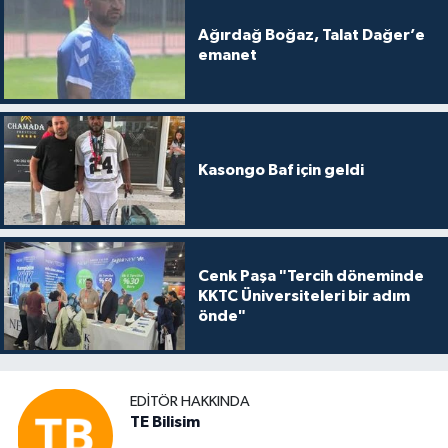
Ağırdağ Boğaz, Talat Dağer’e
emanet
Kasongo Baf için geldi
Cenk Paşa "Tercih döneminde
KKTC Üniversiteleri bir adım
önde"
EDITÖR HAKKINDA
TE Bilisim