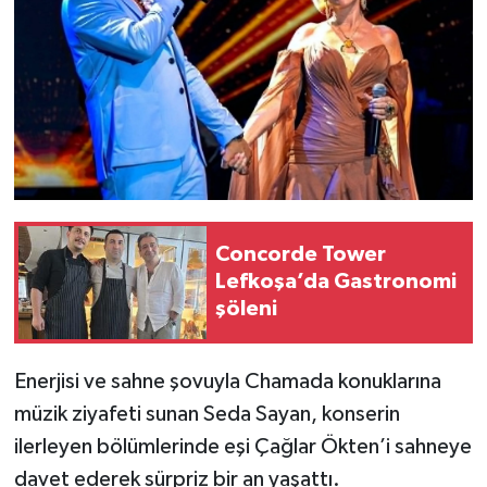
Concorde Tower
Lefkoşa’da Gastronomi
şöleni
Enerjisi ve sahne şovuyla Chamada konuklarına
müzik ziyafeti sunan Seda Sayan, konserin
ilerleyen bölümlerinde eşi Çağlar Ökten’i sahneye
davet ederek sürpriz bir an yaşattı.