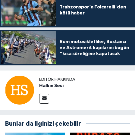
Trabzonspor’a Folcarelli'den
kötü haber
Rum motosikletliler, Bostancı
ve Astromerit kapılarını bugün
“kısa süreliğine kapatacak
EDITÖR HAKKINDA
Halkın Sesi
Bunlar da ilginizi çekebilir