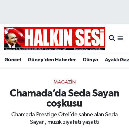
Nöbetçi Eczaneler
Hava Durumu
Trafik Durumu
Güncel
Güney'den Haberler
Dünya
Ayaklı Ga
Puan Durumu ve Fikstür
Tüm Manşetler
MAGAZIN
Chamada’da Seda Sayan
Son Dakika Haberleri
coşkusu
Haber Arşivi
Chamada Prestige Otel’de sahne alan Seda
Sayan, müzik ziyafeti yaşattı