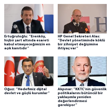
Ertuğruloğlu: “Erenköy,
HP Genel Sekreteri Alas:
hiçbir şart altında esareti
“Devlet yönetiminde köklü
kabul etmeyeceğimizin en
bir zihniyet değişimine
açık kanıtıdır”
ihtiyaç var”
Oğuz: “Hedefimiz dijital
Akpınar: “KKTC’nin güvenlik
devlet ve güçlü kurumlar”
politikalarını bütüncül bir
yaklaşımla yeniden
değerlendirmesi
gerekiyor”