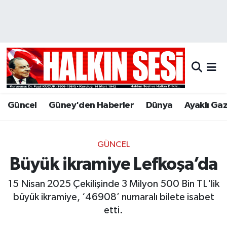
Nöbetçi Eczaneler
Hava Durumu
Trafik Durumu
Güncel
Güney'den Haberler
Dünya
Ayaklı Ga
Puan Durumu ve Fikstür
Tüm Manşetler
GÜNCEL
Büyük ikramiye Lefkoşa’da
Son Dakika Haberleri
15 Nisan 2025 Çekilişinde 3 Milyon 500 Bin TL'lik
Haber Arşivi
büyük ikramiye, ‘46908’ numaralı bilete isabet
etti.