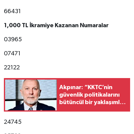
66431
1,000 TL İkramiye Kazanan Numaralar
03965
07471
22122
Akpınar: “KKTC’nin
güvenlik politikalarını
bütüncül bir yaklaşımla
yeniden
değerlendirmesi
24745
gerekiyor”