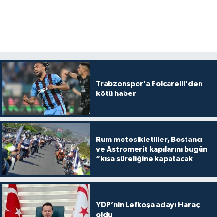
Trabzonspor’a Folcarelli'den
kötü haber
Rum motosikletliler, Bostancı
ve Astromerit kapılarını bugün
“kısa süreliğine kapatacak
YDP’nin Lefkoşa adayı Haraç
oldu