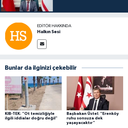
EDITÖR HAKKINDA
Halkın Sesi
Bunlar da ilginizi çekebilir
KIB-TEK: “Ot temizliğiyle
Başbakan Üstel: “Erenköy
ilgili iddialar doğru değil"
ruhu sonsuza dek
yaşayacaktır”