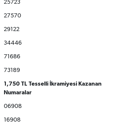
25723
27570
29122
34446
71686
73189
1,750 TL Tesselli İkramiyesi Kazanan
Numaralar
06908
16908