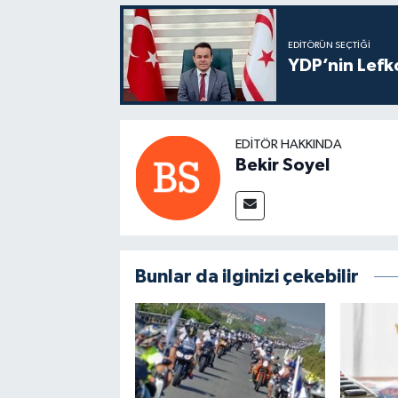
EDITÖRÜN SEÇTIĞI
YDP’nin Lefk
EDITÖR HAKKINDA
Bekir Soyel
Bunlar da ilginizi çekebilir