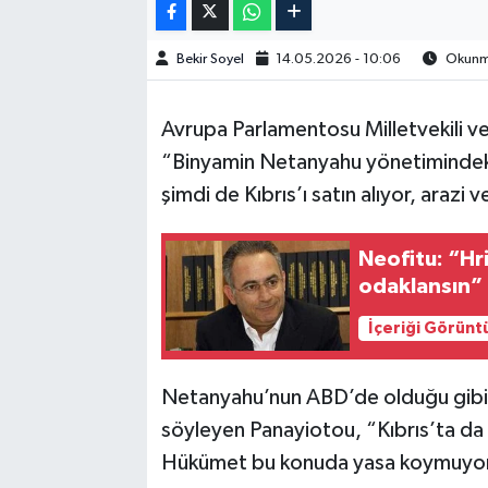
Bekir Soyel
14.05.2026 - 10:06
Okunma
Avrupa Parlamentosu Milletvekili ve
“Binyamin Netanyahu yönetimindeki İ
şimdi de Kıbrıs’ı satın alıyor, arazi 
Neofitu: “Hri
odaklansın”
İçeriği Görünt
Netanyahu’nun ABD’de olduğu gibi G
söyleyen Panayiotou, “Kıbrıs’ta da b
Hükümet bu konuda yasa koymuyor, 