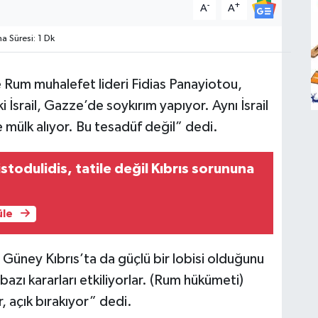
-
+
A
A
 Süresi: 1 Dk
 Rum muhalefet lideri Fidias Panayiotou,
srail, Gazze’de soykırım yapıyor. Aynı İsrail
ve mülk alıyor. Bu tesadüf değil” dedi.
stodulidis, tatile değil Kıbrıs sorununa
üle
üney Kıbrıs’ta da güçlü bir lobisi olduğunu
azı kararları etkiliyorlar. (Rum hükümeti)
açık bırakıyor” dedi.