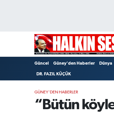
Nöbetçi Eczaneler
Hava Durumu
Trafik Durumu
Puan Durumu ve Fikstür
Güncel
Güney'den Haberler
Dünya
Tüm Manşetler
DR. FAZIL KÜÇÜK
Son Dakika Haberleri
GÜNEY'DEN HABERLER
Haber Arşivi
“Bütün köyle