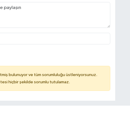
tmiş bulunuyor ve tüm sorumluluğu üstleniyorsunuz.
tesi hiçbir şekilde sorumlu tutulamaz.