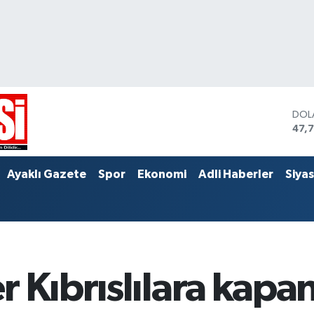
DOL
47,
EUR
55,
STE
Ayaklı Gazete
Spor
Ekonomi
Adli Haberler
Siya
64,
r Kıbrıslılara kapa