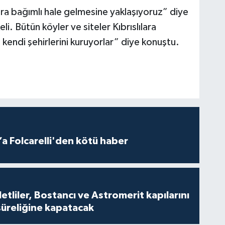
mlara bağımlı hale gelmesine yaklaşıyoruz” diye
. Bütün köyler ve siteler Kıbrıslılara
kendi şehirlerini kuruyorlar” diye konuştu.
a Folcarelli'den kötü haber
tliler, Bostancı ve Astromerit kapılarını
süreliğine kapatacak