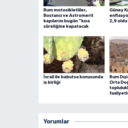
Rum motosikletliler,
Güney Kıb
Bostancı ve Astromerit
enflasy
kapılarını bugün “kısa
2,9 oldu
süreliğine kapatacak
İsrail ile babutsa konusunda
Rum Dışi
iş birliği
Orta Doğ
topluluk
faaliyetl
Yorumlar