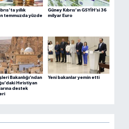
rıs'ta yıllık
Güney Kıbrıs’ın GSYİH’si 36
on temmuzda yüzde
milyar Euro
şleri Bakanlığı’ndan
Yeni bakanlar yemin etti
u’daki Hıristiyan
larına destek
eri