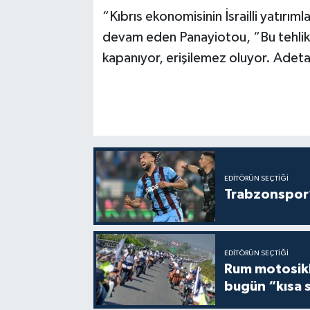
“Kıbrıs ekonomisinin İsrailli yatırı
devam eden Panayiotou, “Bu tehlikeli
kapanıyor, erişilemez oluyor. Adeta 
EDITÖRÜN SEÇTIĞI
Trabzonspor’
EDITÖRÜN SEÇTIĞI
Rum motosikle
bugün “kısa 