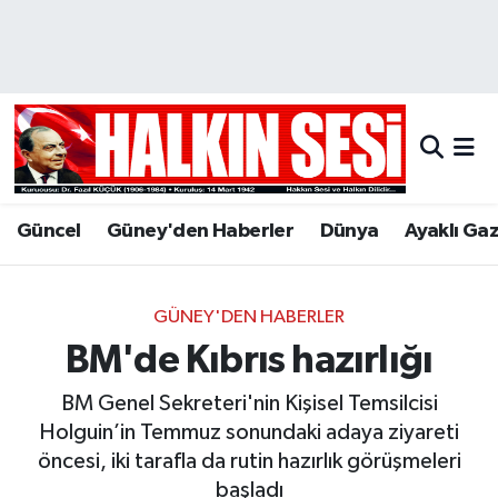
Nöbetçi Eczaneler
Hava Durumu
Trafik Durumu
Güncel
Güney'den Haberler
Dünya
Ayaklı Ga
Puan Durumu ve Fikstür
Tüm Manşetler
GÜNEY'DEN HABERLER
BM'de Kıbrıs hazırlığı
Son Dakika Haberleri
BM Genel Sekreteri'nin Kişisel Temsilcisi
Haber Arşivi
Holguin’in Temmuz sonundaki adaya ziyareti
öncesi, iki tarafla da rutin hazırlık görüşmeleri
başladı