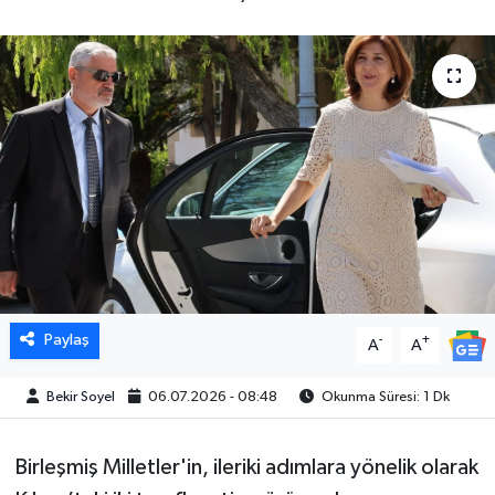
Paylaş
-
+
A
A
Bekir Soyel
06.07.2026 - 08:48
Okunma Süresi: 1 Dk
Birleşmiş Milletler'in, ileriki adımlara yönelik olarak