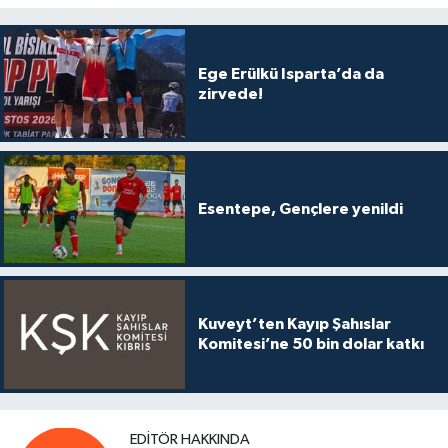
Ege Erülkü Isparta’da da
zirvede!
Esentepe, Gençlere yenildi
Kuveyt’ten Kayıp Şahıslar
Komitesi’ne 50 bin dolar katkı
EDITÖR HAKKINDA