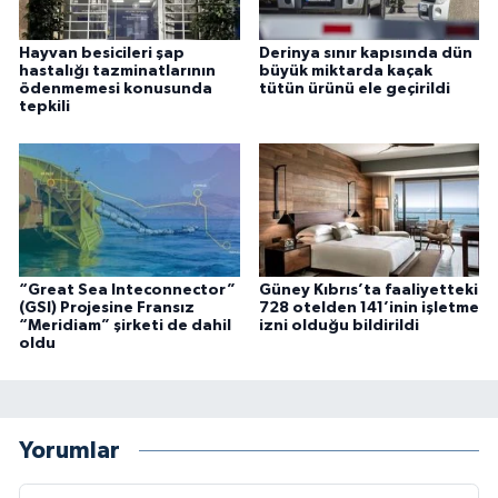
Hayvan besicileri şap
Derinya sınır kapısında dün
hastalığı tazminatlarının
büyük miktarda kaçak
ödenmemesi konusunda
tütün ürünü ele geçirildi
tepkili
“Great Sea Inteconnector”
Güney Kıbrıs’ta faaliyetteki
(GSI) Projesine Fransız
728 otelden 141’inin işletme
“Meridiam” şirketi de dahil
izni olduğu bildirildi
oldu
Yorumlar