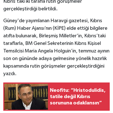
Kıbrıs’taki iki tarafla rutin görüşmeler
gerçekleştirdiği belirtildi.
Güney'de yayımlanan Haravgi gazetesi, Kıbrıs
(Rum) Haber Ajansı’nın (KİPE) elde ettiği bilgilere
atıfta bulunarak, Birleşmiş Milletler'in, Kıbrıs’taki
taraflarla, BM Genel Sekreterinin Kıbrıs Kişisel
Temsilcisi Maria Angela Holguin’in, temmuz ayının
son on gününde adaya gelmesine yönelik hazırlık
kapsamında rutin görüşmeler gerçekleştirdiğini
yazdı.
Neofitu: “Hristodulidis,
tatile değil Kıbrıs
sorununa odaklansın”