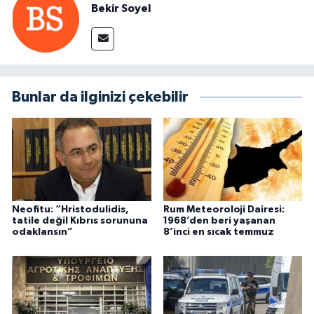
Bekir Soyel
Bunlar da ilginizi çekebilir
Neofitu: “Hristodulidis,
Rum Meteoroloji Dairesi:
tatile değil Kıbrıs sorununa
1968’den beri yaşanan
odaklansın”
8’inci en sıcak temmuz