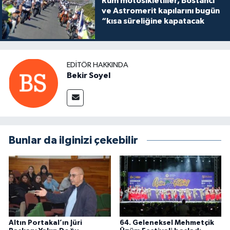
Rum motosikletliler, Bostancı
ve Astromerit kapılarını bugün
“kısa süreliğine kapatacak
EDITÖR HAKKINDA
Bekir Soyel
Bunlar da ilginizi çekebilir
Altın Portakal’ın Jüri
64. Geleneksel Mehmetçik