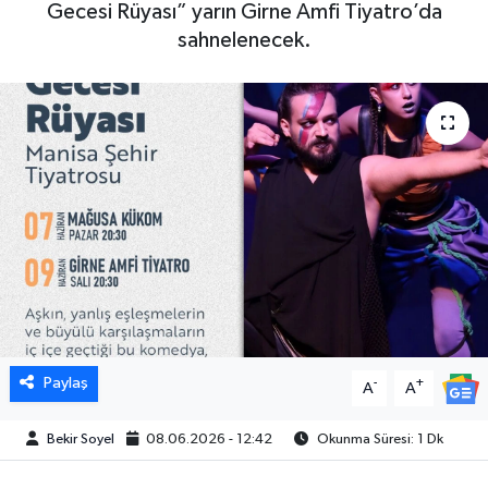
Gecesi Rüyası” yarın Girne Amfi Tiyatro’da
sahnelenecek.
Paylaş
-
+
A
A
Bekir Soyel
08.06.2026 - 12:42
Okunma Süresi: 1 Dk