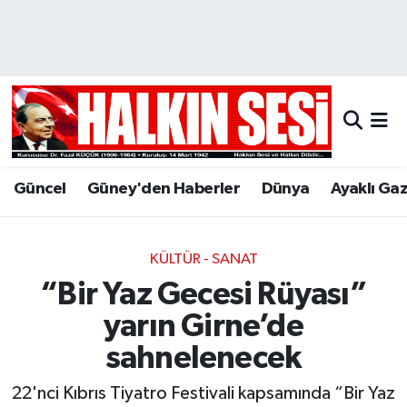
Nöbetçi Eczaneler
Hava Durumu
Trafik Durumu
Güncel
Güney'den Haberler
Dünya
Ayaklı Ga
Puan Durumu ve Fikstür
Tüm Manşetler
KÜLTÜR - SANAT
“Bir Yaz Gecesi Rüyası”
Son Dakika Haberleri
yarın Girne’de
Haber Arşivi
sahnelenecek
22'nci Kıbrıs Tiyatro Festivali kapsamında “Bir Yaz