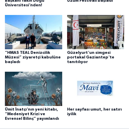
Başkanı Yakın Doğu
Üzüm Festivali başladı
Üniversitesi’nden!
“HMAS TEAL Denizcilik
Güzelyurt'un simgesi
Müzesi” ziyaretçi kabulüne
portakal Gaziantep'te
başladı
tanıtılıyor
Ümit İnatçı’nın yeni kitabı,
Her sayfası umut, her satırı
“Medeniyet Krizi ve
iyilik
Evrensel Bilinç” yayımlandı