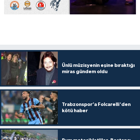
Ünlü müzisyenin eşine bıraktığı
miras gündem oldu
Trabzonspor’a Folcarelli'den
kötü haber