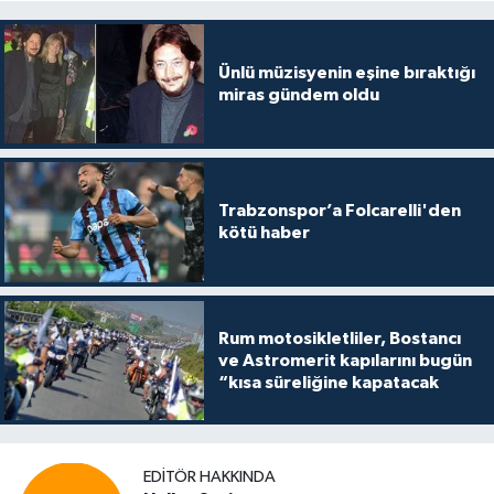
Ünlü müzisyenin eşine bıraktığı
miras gündem oldu
Trabzonspor’a Folcarelli'den
kötü haber
Rum motosikletliler, Bostancı
ve Astromerit kapılarını bugün
“kısa süreliğine kapatacak
EDITÖR HAKKINDA