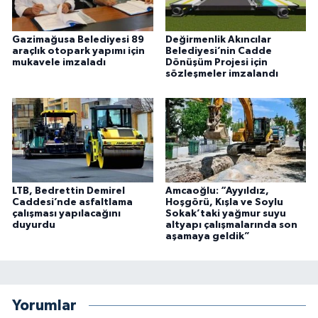
Gazimağusa Belediyesi 89
Değirmenlik Akıncılar
araçlık otopark yapımı için
Belediyesi’nin Cadde
mukavele imzaladı
Dönüşüm Projesi için
sözleşmeler imzalandı
LTB, Bedrettin Demirel
Amcaoğlu: “Ayyıldız,
Caddesi’nde asfaltlama
Hoşgörü, Kışla ve Soylu
çalışması yapılacağını
Sokak’taki yağmur suyu
duyurdu
altyapı çalışmalarında son
aşamaya geldik”
Yorumlar