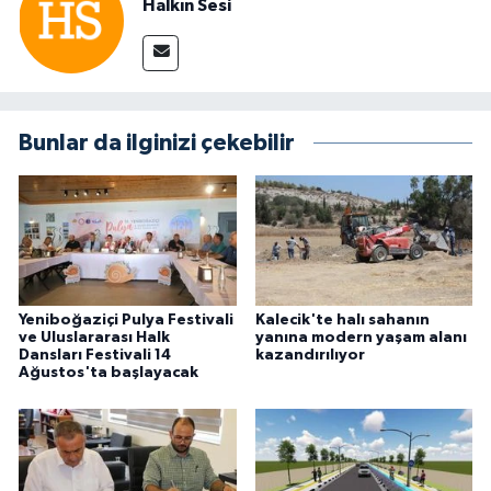
Halkın Sesi
Bunlar da ilginizi çekebilir
Yeniboğaziçi Pulya Festivali
Kalecik'te halı sahanın
ve Uluslararası Halk
yanına modern yaşam alanı
Dansları Festivali 14
kazandırılıyor
Ağustos'ta başlayacak