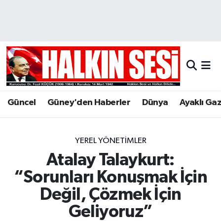
Nöbetçi Eczaneler
Hava Durumu
Trafik Durumu
Güncel
Güney'den Haberler
Dünya
Ayaklı Ga
Puan Durumu ve Fikstür
Tüm Manşetler
YEREL YÖNETİMLER
Atalay Talaykurt:
Son Dakika Haberleri
“Sorunları Konuşmak İçin
Haber Arşivi
Değil, Çözmek İçin
Geliyoruz”