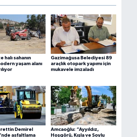
e halı sahanın
Gazimağusa Belediyesi 89
odern yaşam alanı
araçlık otopark yapımı için
ılıyor
mukavele imzaladı
rettin Demirel
Amcaoğlu: “Ayyıldız,
’nde asfaltlama
Hoşgörü, Kışla ve Soylu