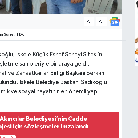
-
+
A
A
 Süresi: 1 Dk
oğlu, İskele Küçük Esnaf Sanayi Sitesi’ni
letme sahipleriyle bir araya geldi.
naf ve Zanaatkarlar Birliği Başkanı Serkan
bulundu. İskele Belediye Başkanı Sadıkoğlu
omik ve sosyal hayatının en önemli yapı
Akıncılar Belediyesi’nin Cadde
esi için sözleşmeler imzalandı