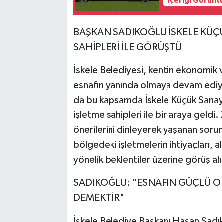
İçeriği Görünt
BAŞKAN SADIKOĞLU İSKELE KÜÇÜ
SAHİPLERİ İLE GÖRÜŞTÜ
İskele Belediyesi, kentin ekonomik 
esnafın yanında olmaya devam ediyo
da bu kapsamda İskele Küçük Sanayi
işletme sahipleri ile bir araya geld
önerilerini dinleyerek yaşanan sorun
bölgedeki işletmelerin ihtiyaçları, al
yönelik beklentiler üzerine görüş al
SADIKOĞLU: "ESNAFIN GÜÇLÜ OL
DEMEKTİR"
İskele Belediye Başkanı Hasan Sadık