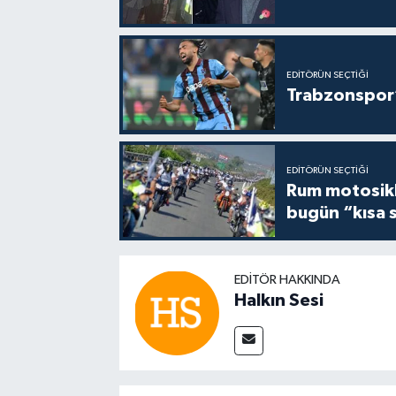
EDITÖRÜN SEÇTIĞI
Trabzonspor’
EDITÖRÜN SEÇTIĞI
Rum motosikle
bugün “kısa 
EDITÖR HAKKINDA
Halkın Sesi