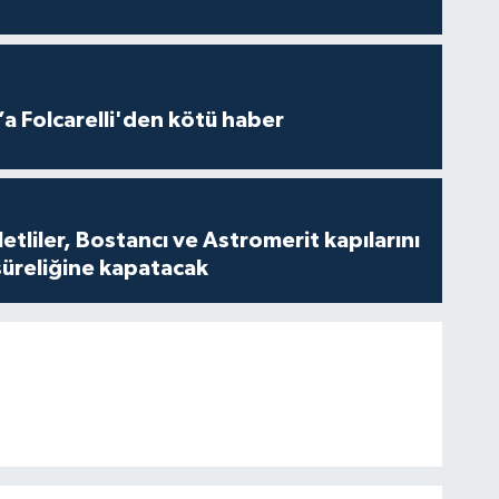
a Folcarelli'den kötü haber
tliler, Bostancı ve Astromerit kapılarını
süreliğine kapatacak