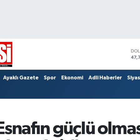
DO
47,
EU
55,
STE
Ayaklı Gazete
Spor
Ekonomi
Adli Haberler
Siya
64,
snafın güçlü olması