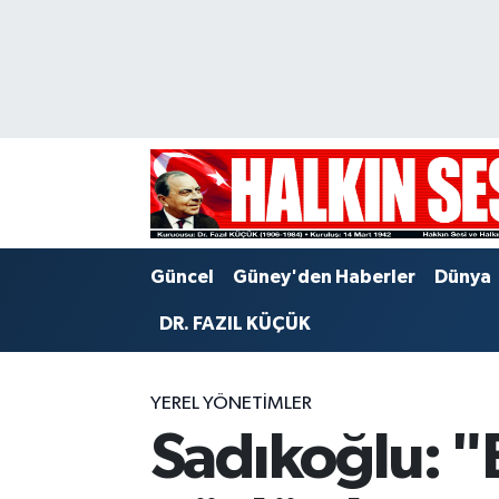
Nöbetçi Eczaneler
Hava Durumu
Trafik Durumu
Puan Durumu ve Fikstür
Güncel
Güney'den Haberler
Dünya
Tüm Manşetler
DR. FAZIL KÜÇÜK
Son Dakika Haberleri
YEREL YÖNETİMLER
Haber Arşivi
Sadıkoğlu: "E