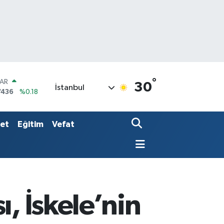
°
LAR
30
İstanbul
7436
%0.18
RO
2510
%0.32
RLİN
set
Eğitim
Vefat
4811
%0.38
, İskele’nin