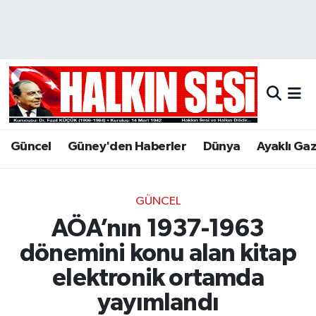
Nöbetçi Eczaneler
Hava Durumu
Trafik Durumu
Güncel
Güney'den Haberler
Dünya
Ayaklı Ga
Puan Durumu ve Fikstür
Tüm Manşetler
GÜNCEL
AÖA’nın 1937-1963
Son Dakika Haberleri
dönemini konu alan kitap
Haber Arşivi
elektronik ortamda
yayımlandı