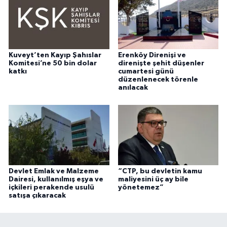
Kuveyt’ten Kayıp Şahıslar
Erenköy Direnişi ve
Komitesi’ne 50 bin dolar
direnişte şehit düşenler
katkı
cumartesi günü
düzenlenecek törenle
anılacak
Devlet Emlak ve Malzeme
“CTP, bu devletin kamu
Dairesi, kullanılmış eşya ve
maliyesini üç ay bile
içkileri perakende usulü
yönetemez”
satışa çıkaracak