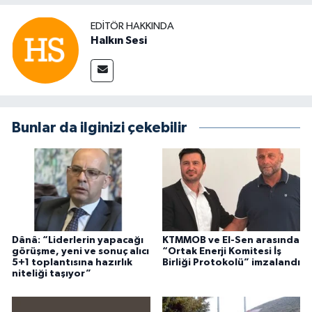
EDITÖR HAKKINDA
Halkın Sesi
Bunlar da ilginizi çekebilir
Dânâ: “Liderlerin yapacağı
KTMMOB ve El-Sen arasında
görüşme, yeni ve sonuç alıcı
“Ortak Enerji Komitesi İş
5+1 toplantısına hazırlık
Birliği Protokolü” imzalandı
niteliği taşıyor”