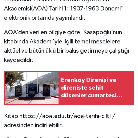
Akademisi(AÖA) Tarihi 1: 1937-1963 Dönemi”
elektronik ortamda yayımlandı.
AÖA’den verilen bilgiye göre, Kasapoğlu’nun
kitabında Akademi'yle ilgili temel meselelere
aktüel ve bütünlüklü bir bakış getirmeye çalıştığı
kaydedildi.
Erenköy Direnişi ve
direnişte şehit
düşenler cumartesi
günü düzenlenecek
törenle anılacak
Kitap
https://aoa.edu.tr/aoa-tarihi-cilt1/
adresinden indirilebilir.