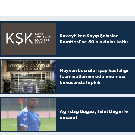
Kuveyt’ten Kayıp Şahıslar
Komitesi’ne 50 bin dolar katkı
Hayvan besicileri şap hastalığı
tazminatlarının ödenmemesi
konusunda tepkili
Ağırdağ Boğaz, Talat Dağer’e
emanet