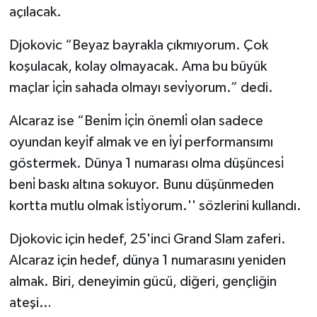
açılacak.
Djokovic “Beyaz bayrakla çıkmıyorum. Çok
koşulacak, kolay olmayacak. Ama bu büyük
maçlar i̇çi̇n sahada olmayı sevi̇yorum.” dedi.
Alcaraz ise “Beni̇m i̇çi̇n önemli̇ olan sadece
oyundan keyi̇f almak ve en i̇yi̇ performansımı
göstermek. Dünya 1 numarası olma düşüncesi̇
beni̇ baskı altına sokuyor. Bunu düşünmeden
kortta mutlu olmak i̇sti̇yorum.'' sözlerini kullandı.
Djokovic için hedef, 25'inci Grand Slam zaferi.
Alcaraz için hedef, dünya 1 numarasını yeniden
almak. Biri, deneyimin gücü, diğeri, gençliğin
ateşi…