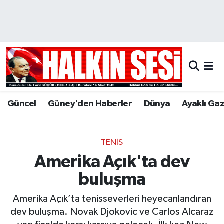
Nöbetçi Eczaneler
Hava Durumu
Trafik Durumu
Güncel
Güney'den Haberler
Dünya
Ayaklı Ga
Puan Durumu ve Fikstür
Tüm Manşetler
TENIS
Amerika Açık'ta dev
Son Dakika Haberleri
buluşma
Haber Arşivi
Amerika Açık’ta tenisseverleri heyecanlandıran
dev buluşma. Novak Djokovic ve Carlos Alcaraz