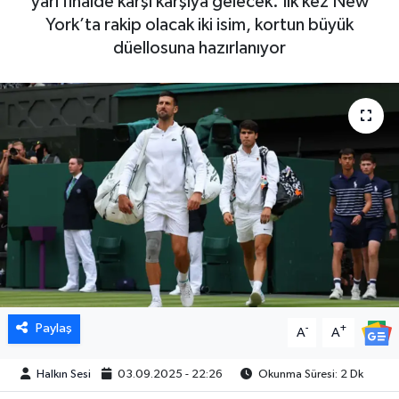
yarı finalde karşı karşıya gelecek. İlk kez New
York’ta rakip olacak iki isim, kortun büyük
düellosuna hazırlanıyor
Paylaş
-
+
A
A
Halkın Sesi
03.09.2025 - 22:26
Okunma Süresi: 2 Dk