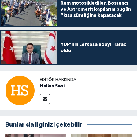
Rum motosikletliler, Bostancı
ve Astromerit kapılarını bugün
“kısa süreliğine kapatacak
YDP’nin Lefkoşa adayı Haraç
oldu
EDITÖR HAKKINDA
Halkın Sesi
Bunlar da ilginizi çekebilir