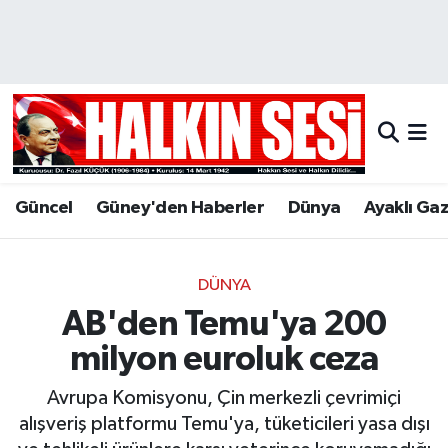
Nöbetçi Eczaneler
Hava Durumu
Trafik Durumu
Güncel
Güney'den Haberler
Dünya
Ayaklı Ga
Puan Durumu ve Fikstür
Tüm Manşetler
DÜNYA
AB'den Temu'ya 200
Son Dakika Haberleri
milyon euroluk ceza
Haber Arşivi
Avrupa Komisyonu, Çin merkezli çevrimiçi
alışveriş platformu Temu'ya, tüketicileri yasa dışı