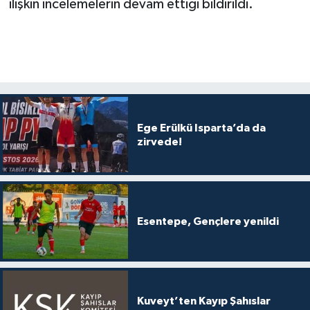
ilişkin incelemelerin devam ettiği bildirildi.
Ege Erülkü Isparta’da da
zirvede!
Esentepe, Gençlere yenildi
Kuveyt’ten Kayıp Şahıslar