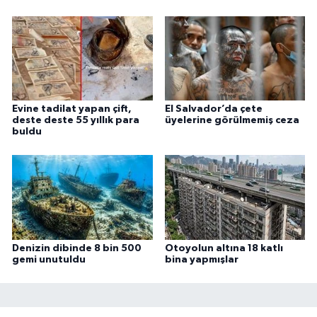
Evine tadilat yapan çift,
El Salvador’da çete
deste deste 55 yıllık para
üyelerine görülmemiş ceza
buldu
Denizin dibinde 8 bin 500
Otoyolun altına 18 katlı
gemi unutuldu
bina yapmışlar