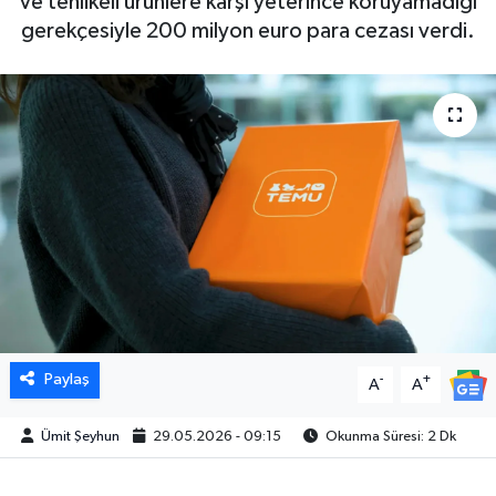
ve tehlikeli ürünlere karşı yeterince koruyamadığı
gerekçesiyle 200 milyon euro para cezası verdi.
Paylaş
-
+
A
A
Ümit Şeyhun
29.05.2026 - 09:15
Okunma Süresi: 2 Dk