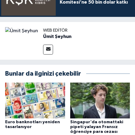
Komitesi’ne 50 bin dolar katkı
WEB EDITÖR
Ümit Şeyhun
Bunlar da ilginizi çekebilir
Euro banknotları yeniden
Singapur'da otomattaki
tasarlanıyor
pipeti yalayan Fransız
öğrenciye para cezası