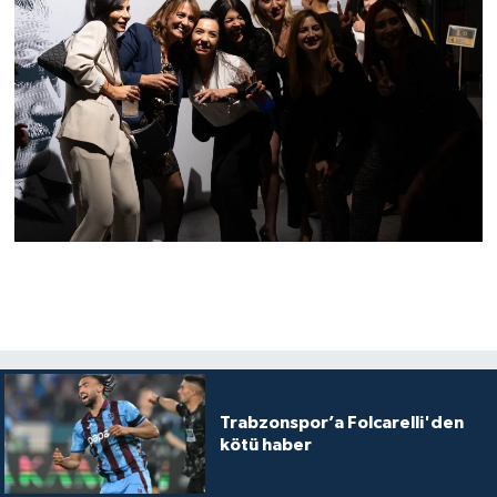
Trabzonspor’a Folcarelli'den
kötü haber