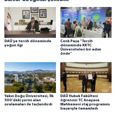
DAÜ’ye tercih döneminde
Cenk Paşa "Tercih
yoğun ilgi
döneminde KKTC
Üniversiteleri bir adım
önde"
Yakın Doğu Üniversitesi, İlk
DAÜ Hukuk Fakültesi
500’deki yerini alan
öğrencisi TC Anayasa
sıralamaları ile taçlandırdı
Mahkemesi staj programını
başarıyla tamamladı