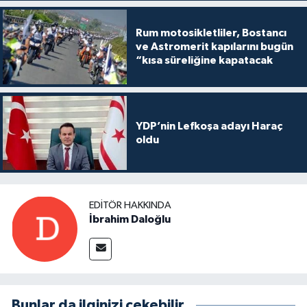
Rum motosikletliler, Bostancı
ve Astromerit kapılarını bugün
“kısa süreliğine kapatacak
YDP’nin Lefkoşa adayı Haraç
oldu
EDITÖR HAKKINDA
İbrahim Daloğlu
Bunlar da ilginizi çekebilir