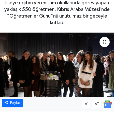
liseye eğitim veren tüm okullarında görev yapan
yaklaşık 550 öğretmen, Kıbrıs Araba Müzesi’nde
“Öğretmenler Günü”nü unutulmaz bir geceyle
kutladı
Paylaş
-
+
A
A