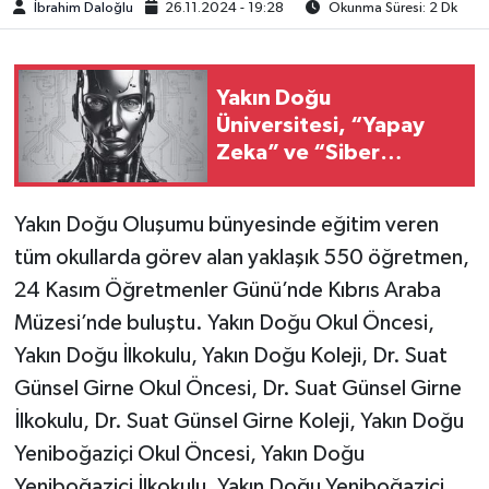
İbrahim Daloğlu
26.11.2024 - 19:28
Okunma Süresi: 2 Dk
Yakın Doğu
Üniversitesi, “Yapay
Zeka” ve “Siber
Güvenlik”
Mühendisliklerinde
Yakın Doğu Oluşumu bünyesinde eğitim veren
YÖK onayını aldı
tüm okullarda görev alan yaklaşık 550 öğretmen,
24 Kasım Öğretmenler Günü’nde Kıbrıs Araba
Müzesi’nde buluştu. Yakın Doğu Okul Öncesi,
Yakın Doğu İlkokulu, Yakın Doğu Koleji, Dr. Suat
Günsel Girne Okul Öncesi, Dr. Suat Günsel Girne
İlkokulu, Dr. Suat Günsel Girne Koleji, Yakın Doğu
Yeniboğaziçi Okul Öncesi, Yakın Doğu
Yeniboğaziçi İlkokulu, Yakın Doğu Yeniboğaziçi