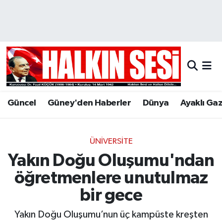
Nöbetçi Eczaneler
Hava Durumu
Trafik Durumu
Güncel
Güney'den Haberler
Dünya
Ayaklı Ga
Puan Durumu ve Fikstür
Tüm Manşetler
ÜNIVERSITE
Yakın Doğu Oluşumu'ndan
Son Dakika Haberleri
öğretmenlere unutulmaz
Haber Arşivi
bir gece
Yakın Doğu Oluşumu’nun üç kampüste kreşten