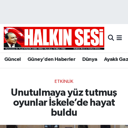
Nöbetçi Eczaneler
Hava Durumu
Trafik Durumu
Güncel
Güney'den Haberler
Dünya
Ayaklı Ga
Puan Durumu ve Fikstür
Tüm Manşetler
ETKINLIK
Unutulmaya yüz tutmuş
Son Dakika Haberleri
oyunlar İskele’de hayat
Haber Arşivi
buldu