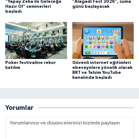
“Yapay Zeka ile Geleceğe
"Alagadi Fest 2026", cuma
Hazır Ol” seminerleri
günü başlayacak
başladı
Poker festivaline rekor
Güvenli internet eğitimleri
katılım
ebeveynlere yönelik olarak
BRT ve Telsim YouTube
kanalında başladı
Yorumlar