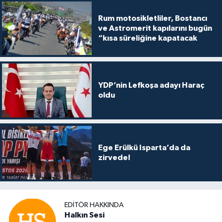
Rum motosikletliler, Bostancı
ve Astromerit kapılarını bugün
“kısa süreliğine kapatacak
YDP’nin Lefkoşa adayı Haraç
oldu
Ege Erülkü Isparta’da da
zirvede!
EDITÖR HAKKINDA
Halkın Sesi