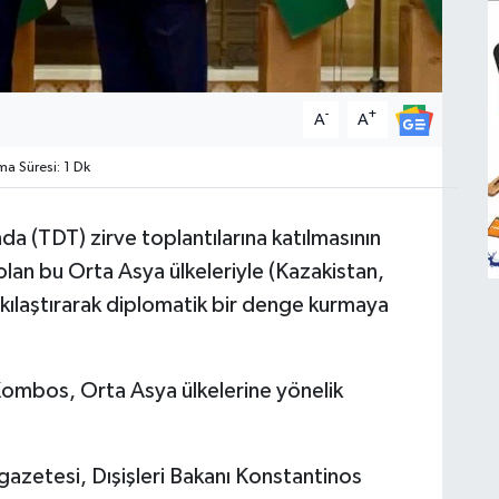
-
+
A
A
 Süresi: 1 Dk
nda (TDT) zirve toplantılarına katılmasının
lan bu Orta Asya ülkeleriyle (Kazakistan,
 sıkılaştırarak diplomatik bir denge kurmaya
Kombos, Orta Asya ülkelerine yönelik
azetesi, Dışişleri Bakanı Konstantinos