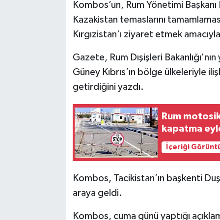
Kombos’un, Rum Yönetimi Başkanı 
Kazakistan temaslarını tamamlaması
Kırgızistan’ı ziyaret etmek amacıyla
Gazete, Rum Dışişleri Bakanlığı'nın 
Güney Kıbrıs’ın bölge ülkeleriyle ili
getirdiğini yazdı.
Rum motosikl
kapatma eyl
İçeriği Görünt
Kombos, Tacikistan’ın başkenti Duşa
araya geldi.
Kombos, cuma günü yaptığı açıklama