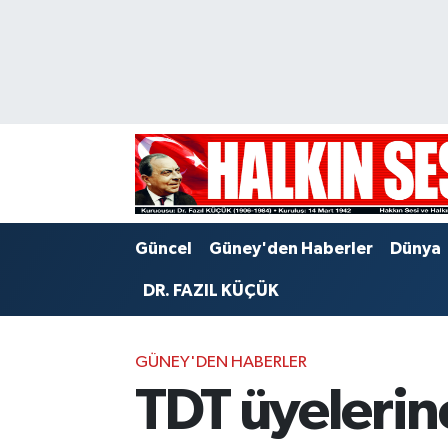
Nöbetçi Eczaneler
Hava Durumu
Trafik Durumu
Puan Durumu ve Fikstür
Güncel
Güney'den Haberler
Dünya
Tüm Manşetler
DR. FAZIL KÜÇÜK
Son Dakika Haberleri
GÜNEY'DEN HABERLER
Haber Arşivi
TDT üyelerin