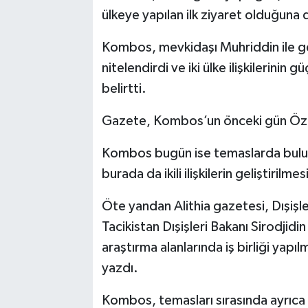
ülkeye yapılan ilk ziyaret olduğuna d
Kombos, mevkidaşı Muhriddin ile ge
nitelendirdi ve iki ülke ilişkilerinin 
belirtti.
Gazete, Kombos’un önceki gün Özbe
Kombos bugün ise temaslarda bulun
burada da ikili ilişkilerin geliştirilmes
Öte yandan Alithia gazetesi, Dışiş
Tacikistan Dışişleri Bakanı Sirodjidi
araştırma alanlarında iş birliği ya
yazdı.
Kombos, temasları sırasında ayrıc