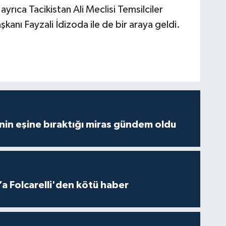
yrıca Tacikistan Ali Meclisi Temsilciler
anı Fayzali İdizoda ile de bir araya geldi.
nin eşine bıraktığı miras gündem oldu
a Folcarelli'den kötü haber