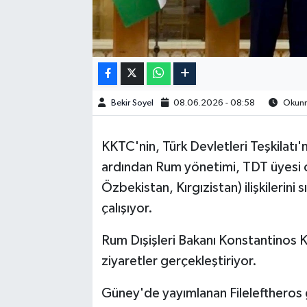
Bekir Soyel
08.06.2026 - 08:58
Okunma
KKTC'nin, Türk Devletleri Teşkilatı'
ardından Rum yönetimi, TDT üyesi o
Özbekistan, Kırgızistan) ilişkilerini
çalışıyor.
Rum Dışişleri Bakanı Konstantinos 
ziyaretler gerçekleştiriyor.
Güney'de yayımlanan Fileleftheros g