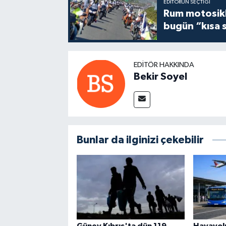
EDITÖRÜN SEÇTIĞI
Rum motosikle
bugün “kısa 
EDITÖR HAKKINDA
Bekir Soyel
Bunlar da ilginizi çekebilir