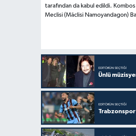
tarafından da kabul edildi. Kombos a
Meclisi (Mäclisi Namoyandagon) Başk
EDITÖRÜN SEÇTIĞI
Ünlü müzisye
EDITÖRÜN SEÇTIĞI
Trabzonspor’