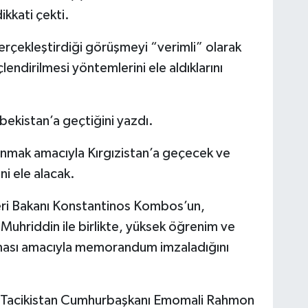
ikkati çekti.
rçekleştirdiği görüşmeyi “verimli” olarak
güçlendirilmesi yöntemlerini ele aldıklarını
kistan’a geçtiğini yazdı.
mak amacıyla Kırgızistan’a geçecek ve
ini ele alacak.
leri Bakanı Konstantinos Kombos’un,
n Muhriddin ile birlikte, yüksek öğrenim ve
pılması amacıyla memorandum imzaladığını
a Tacikistan Cumhurbaşkanı Emomali Rahmon