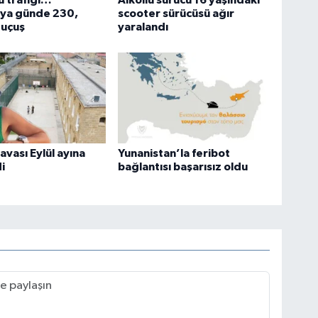
 trafiği…
Alkollü sürücü 16 yaşındaki
’ya günde 230,
scooter sürücüsü ağır
 uçuş
yaralandı
avası Eylül ayına
Yunanistan’la feribot
i
bağlantısı başarısız oldu