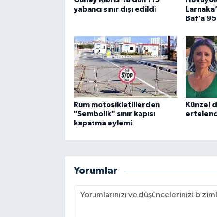
Güney Kıbrıs'ta dün 119
Havayolu
yabancı sınır dışı edildi
Larnaka
Baf’a 95
Rum motosikletlilerden
Künzel d
"Sembolik" sınır kapısı
ertelend
kapatma eylemi
Yorumlar