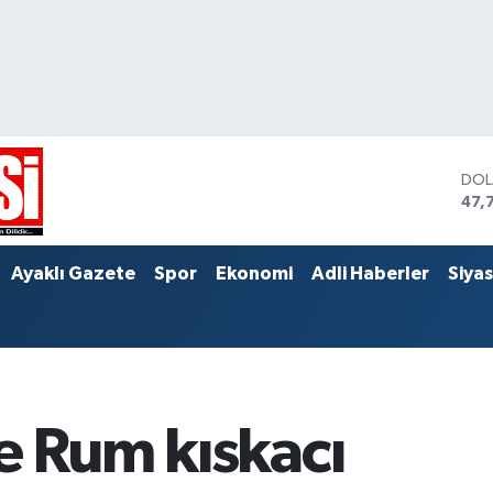
DO
47,
EU
55,
STE
Ayaklı Gazete
Spor
Ekonomi
Adli Haberler
Siya
64,
e Rum kıskacı