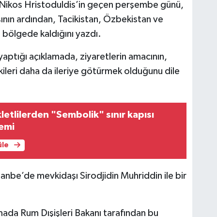
Nikos Hristoduldis’in geçen perşembe günü,
nın ardından, Tacikistan, Özbekistan ve
 bölgede kaldığını yazdı.
yaptığı açıklamada, ziyaretlerin amacının,
şkileri daha da ileriye götürmek olduğunu dile
etlilerden "Sembolik" sınır kapısı
emi
üle
nbe’de mevkidaşı Sirodjidin Muhriddin ile bir
da Rum Dışişleri Bakanı tarafından bu