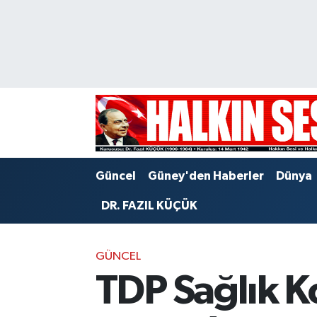
Nöbetçi Eczaneler
Hava Durumu
Trafik Durumu
Puan Durumu ve Fikstür
Güncel
Güney'den Haberler
Dünya
Tüm Manşetler
DR. FAZIL KÜÇÜK
Son Dakika Haberleri
GÜNCEL
Haber Arşivi
TDP Sağlık K