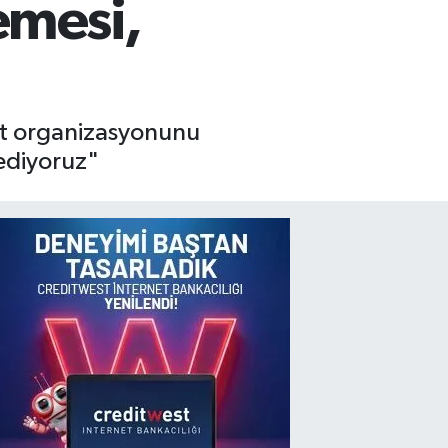
emesi,
met organizasyonunu
ediyoruz"