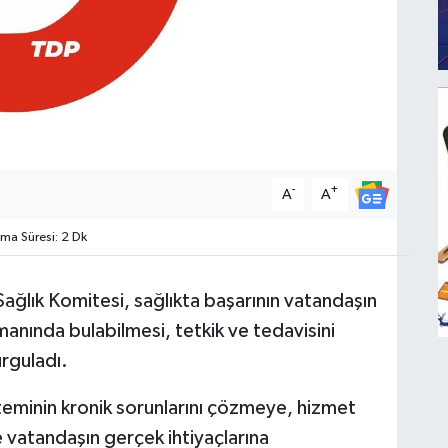
-
+
A
A
a Süresi: 2 Dk
ağlık Komitesi, s
ağlıkta başarının vatandaşın
manında bulabilmesi, tetkik ve tedavisini
rguladı.
steminin kronik sorunlarını çözmeye, hizmet
e
vatandaşın gerçek ihtiyaçlarına