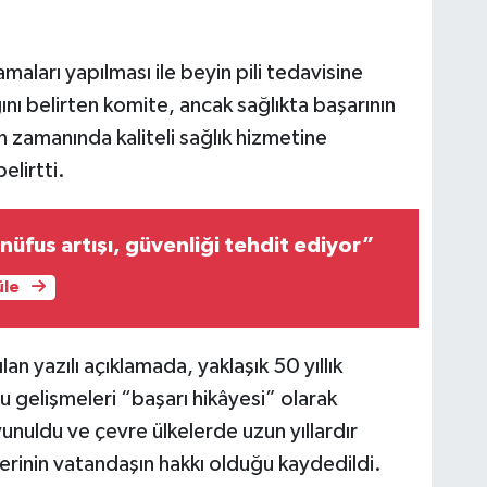
aları yapılması ile beyin pili tedavisine
nı belirten komite, ancak sağlıkta başarının
n zamanında kaliteli sağlık hizmetine
elirtti.
nüfus artışı, güvenliği tehdit ediyor”
üle
n yazılı açıklamada, yaklaşık 50 yıllık
u gelişmeleri “başarı hikâyesi” olarak
nuldu ve çevre ülkelerde uzun yıllardır
lerinin vatandaşın hakkı olduğu kaydedildi.