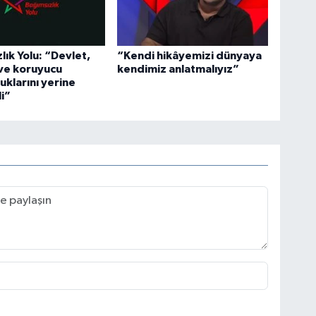
lık Yolu: “Devlet,
“Kendi hikâyemizi dünyaya
 ve koruyucu
kendimiz anlatmalıyız”
uklarını yerine
i”