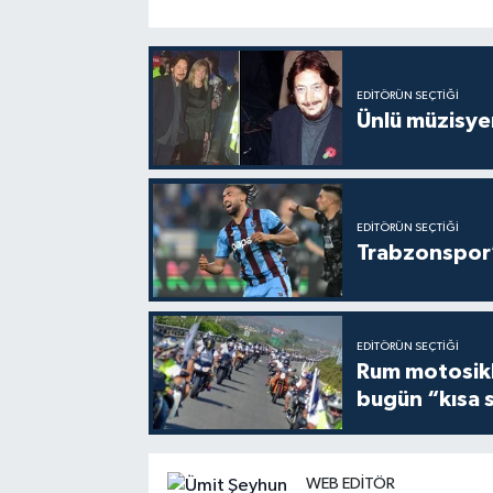
EDITÖRÜN SEÇTIĞI
Ünlü müzisye
EDITÖRÜN SEÇTIĞI
Trabzonspor’
EDITÖRÜN SEÇTIĞI
Rum motosikle
bugün “kısa 
WEB EDITÖR