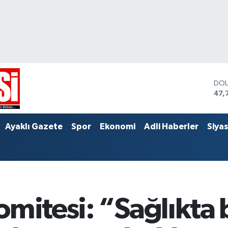
DO
47,
EU
55,
STE
Ayaklı Gazete
Spor
Ekonomi
Adli Haberler
Siya
64,
omitesi: “Sağlıkta 