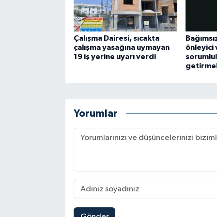
Çalışma Dairesi, sıcakta
Bağımsız
çalışma yasağına uymayan
önleyici
19 iş yerine uyarı verdi
sorumlul
getirmel
Yorumlar
Gönder