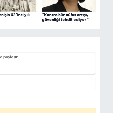
nişin 62’inci yılı
“Kontrolsüz nüfus artışı,
güvenliği tehdit ediyor”