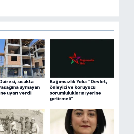
Dairesi, sıcakta
Bağımsızlık Yolu: “Devlet,
 yasağına uymayan
önleyici ve koruyucu
ine uyarı verdi
sorumluluklarını yerine
getirmeli”