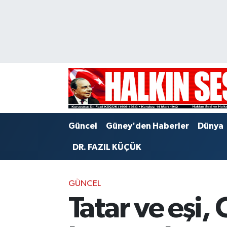
Nöbetçi Eczaneler
Hava Durumu
Trafik Durumu
Puan Durumu ve Fikstür
Güncel
Güney'den Haberler
Dünya
Tüm Manşetler
DR. FAZIL KÜÇÜK
Son Dakika Haberleri
GÜNCEL
Haber Arşivi
Tatar ve eşi