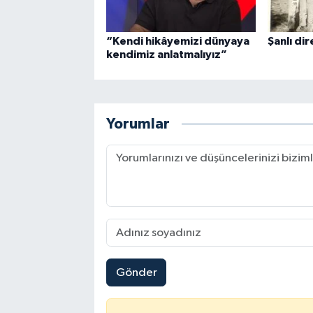
“Kendi hikâyemizi dünyaya
Şanlı dire
kendimiz anlatmalıyız”
Yorumlar
Gönder