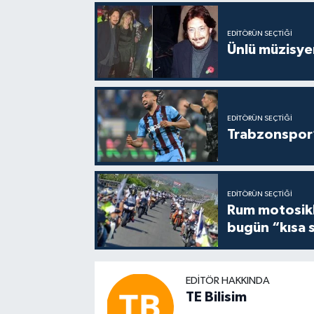
EDITÖRÜN SEÇTIĞI
Ünlü müzisye
EDITÖRÜN SEÇTIĞI
Trabzonspor’
EDITÖRÜN SEÇTIĞI
Rum motosikle
bugün “kısa 
EDITÖR HAKKINDA
TE Bilisim