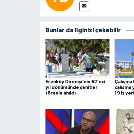
Bunlar da ilginizi çekebilir
Erenköy Direnişi’nin 62’nci
Çalışma 
yıl dönümünde şehitler
çalışma
törenle anıldı
19 iş yer