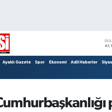
DO
47,
EU
55,
STE
Ayaklı Gazete
Spor
Ekonomi
Adli Haberler
Siya
64,
, Cumhurbaşkanlığı 