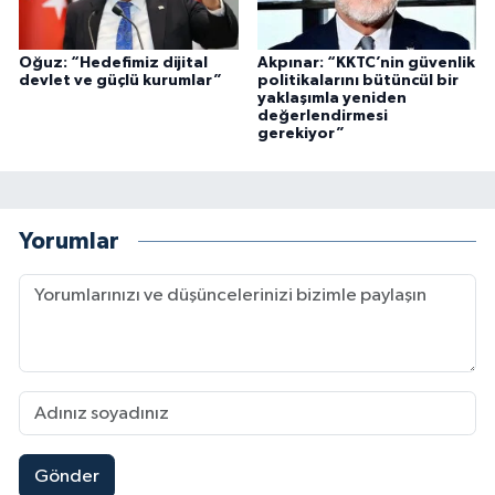
Oğuz: “Hedefimiz dijital
Akpınar: “KKTC’nin güvenlik
devlet ve güçlü kurumlar”
politikalarını bütüncül bir
yaklaşımla yeniden
değerlendirmesi
gerekiyor”
Yorumlar
Gönder