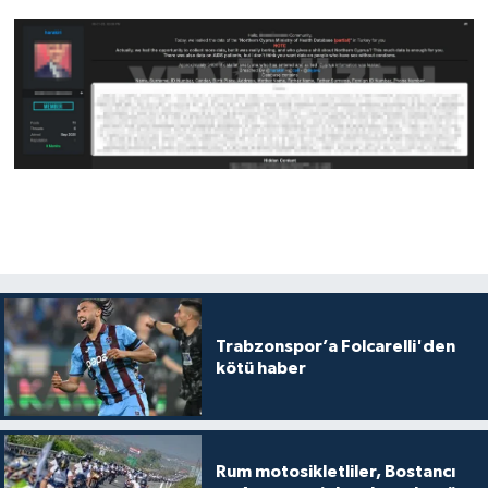
Trabzonspor’a Folcarelli'den
kötü haber
Rum motosikletliler, Bostancı