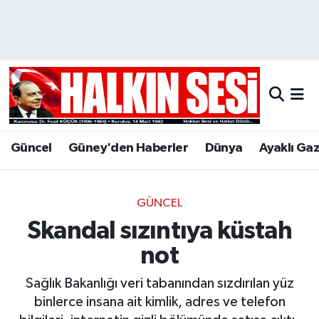
Nöbetçi Eczaneler
Hava Durumu
Trafik Durumu
Güncel
Güney'den Haberler
Dünya
Ayaklı Ga
Puan Durumu ve Fikstür
Tüm Manşetler
GÜNCEL
Skandal sızıntıya küstah
Son Dakika Haberleri
not
Haber Arşivi
Sağlık Bakanlığı veri tabanından sızdırılan yüz
binlerce insana ait kimlik, adres ve telefon