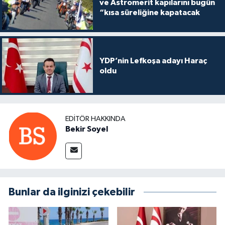
ve Astromerit kapılarını bugün
“kısa süreliğine kapatacak
YDP’nin Lefkoşa adayı Haraç
oldu
EDITÖR HAKKINDA
Bekir Soyel
Bunlar da ilginizi çekebilir