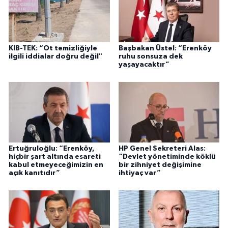
KIB-TEK: “Ot temizliğiyle
Başbakan Üstel: “Erenköy
ilgili iddialar doğru değil"
ruhu sonsuza dek
yaşayacaktır”
Ertuğruloğlu: “Erenköy,
HP Genel Sekreteri Alas:
hiçbir şart altında esareti
“Devlet yönetiminde köklü
kabul etmeyeceğimizin en
bir zihniyet değişimine
açık kanıtıdır”
ihtiyaç var”