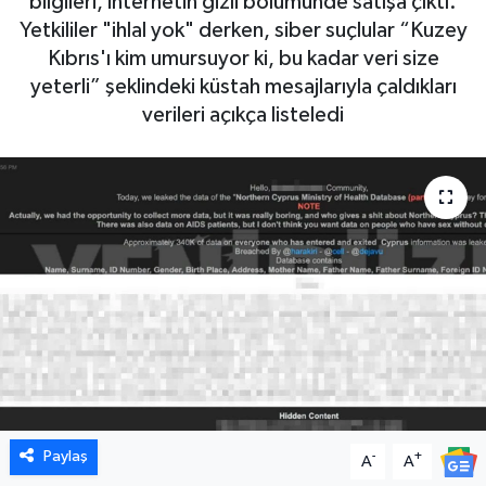
bilgileri, internetin gizli bölümünde satışa çıktı.
Yetkililer "ihlal yok" derken, siber suçlular “Kuzey
Kıbrıs'ı kim umursuyor ki, bu kadar veri size
yeterli” şeklindeki küstah mesajlarıyla çaldıkları
verileri açıkça listeledi
Paylaş
-
+
A
A