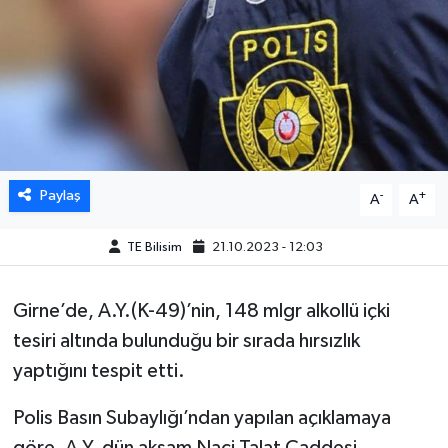
Paylaş
-
+
A
A
TE Bilisim
21.10.2023 - 12:03
Girne’de, A.Y.(K-49)’nin, 148 mlgr alkollü içki
tesiri altında bulunduğu bir sırada hırsızlık
yaptığını tespit etti.
Polis Basın Subaylığı’ndan yapılan açıklamaya
göre, A.Y. dün akşam Naci Talat Caddesi