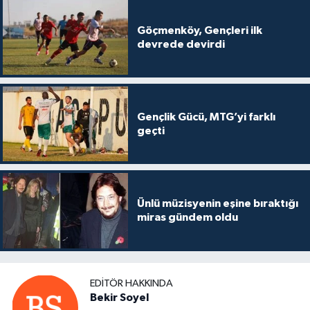
Göçmenköy, Gençleri ilk
devrede devirdi
Gençlik Gücü, MTG’yi farklı
geçti
Ünlü müzisyenin eşine bıraktığı
miras gündem oldu
EDITÖR HAKKINDA
Bekir Soyel