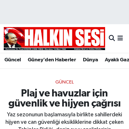
Nöbetçi Eczaneler
Hava Durumu
Trafik Durumu
Güncel
Güney'den Haberler
Dünya
Ayaklı Ga
Puan Durumu ve Fikstür
Tüm Manşetler
GÜNCEL
Plaj ve havuzlar için
Son Dakika Haberleri
güvenlik ve hijyen çağrısı
Haber Arşivi
Yaz sezonunun başlamasıyla birlikte sahillerdeki
hijyen ve can güvenliği eksikliklerine dikkat çeken