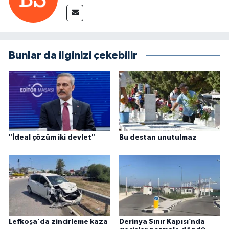
Bunlar da ilginizi çekebilir
"İdeal çözüm iki devlet"
Bu destan unutulmaz
Lefkoşa'da zincirleme kaza
Derinya Sınır Kapısı’nda