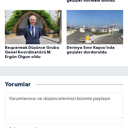
geçişler normale döndü
Beşparmak Düşünce Grubu
Derinya Sınır Kapısı’nda
Genel Koordinatörü M.
geçişler durduruldu
Ergün Olgun oldu
Yorumlar