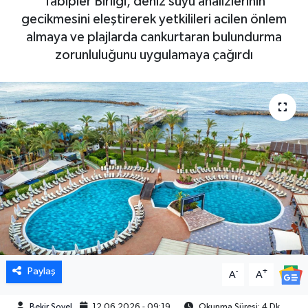
Tabipler Birliği, deniz suyu analizlerinin
gecikmesini eleştirerek yetkilileri acilen önlem
almaya ve plajlarda cankurtaran bulundurma
zorunluluğunu uygulamaya çağırdı
Paylaş
-
+
A
A
Bekir Soyel
12.06.2026 - 09:19
Okunma Süresi: 4 Dk