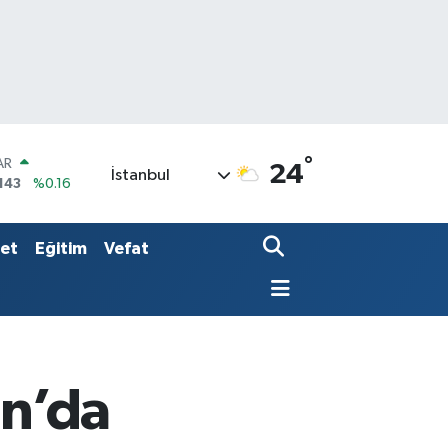
°
AR
24
İstanbul
143
%0.16
O
317
%-0.02
LİN
set
Eğitim
Vefat
2463
%0.07
an’da