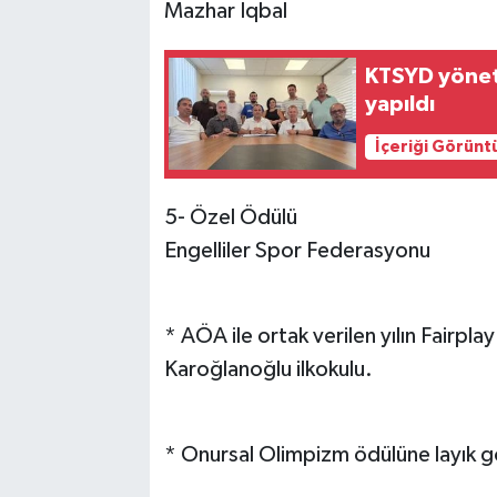
Mazhar İqbal
KTSYD yönet
yapıldı
İçeriği Görünt
5- Özel Ödülü
Engelliler Spor Federasyonu
* AÖA ile ortak verilen yılın Fairpla
Karoğlanoğlu ilkokulu.
* Onursal Olimpizm ödülüne layık g