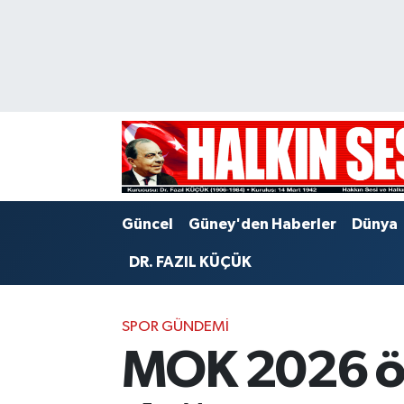
Nöbetçi Eczaneler
Hava Durumu
Trafik Durumu
Puan Durumu ve Fikstür
Güncel
Güney'den Haberler
Dünya
Tüm Manşetler
DR. FAZIL KÜÇÜK
Son Dakika Haberleri
SPOR GÜNDEMI
Haber Arşivi
MOK 2026 öd