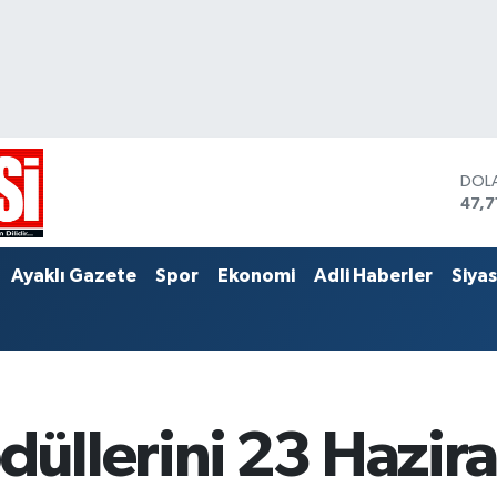
DOL
47,7
EUR
55,0
STER
Ayaklı Gazete
Spor
Ekonomi
Adli Haberler
Siya
64,
üllerini 23 Hazir