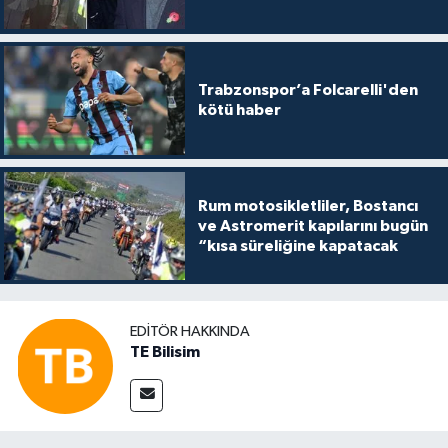
Trabzonspor’a Folcarelli'den
kötü haber
Rum motosikletliler, Bostancı
ve Astromerit kapılarını bugün
“kısa süreliğine kapatacak
EDITÖR HAKKINDA
TE Bilisim