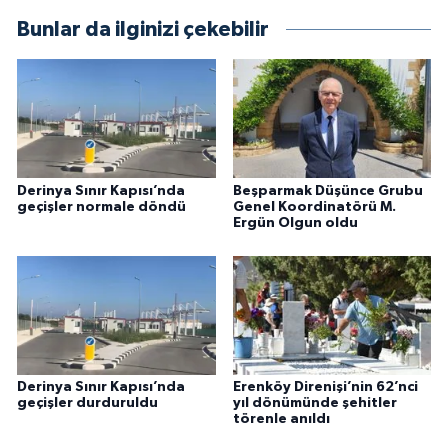
Bunlar da ilginizi çekebilir
Derinya Sınır Kapısı’nda
Beşparmak Düşünce Grubu
geçişler normale döndü
Genel Koordinatörü M.
Ergün Olgun oldu
Derinya Sınır Kapısı’nda
Erenköy Direnişi’nin 62’nci
geçişler durduruldu
yıl dönümünde şehitler
törenle anıldı