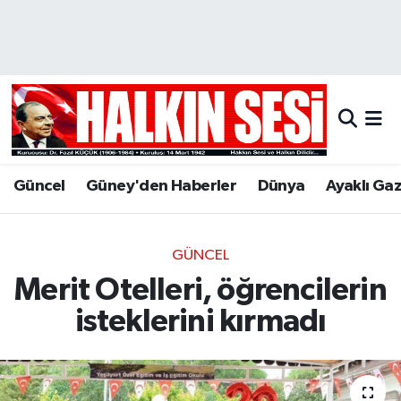
Nöbetçi Eczaneler
Hava Durumu
Trafik Durumu
Güncel
Güney'den Haberler
Dünya
Ayaklı Ga
Puan Durumu ve Fikstür
Tüm Manşetler
GÜNCEL
Merit Otelleri, öğrencilerin
Son Dakika Haberleri
isteklerini kırmadı
Haber Arşivi