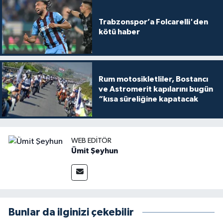
Trabzonspor’a Folcarelli'den
kötü haber
Rum motosikletliler, Bostancı
ve Astromerit kapılarını bugün
“kısa süreliğine kapatacak
WEB EDITÖR
Ümit Şeyhun
Bunlar da ilginizi çekebilir