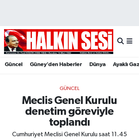
Nöbetçi Eczaneler
Hava Durumu
Trafik Durumu
Güncel
Güney'den Haberler
Dünya
Ayaklı Ga
Puan Durumu ve Fikstür
Tüm Manşetler
GÜNCEL
Meclis Genel Kurulu
Son Dakika Haberleri
denetim göreviyle
Haber Arşivi
toplandı
Cumhuriyet Meclisi Genel Kurulu saat 11.45