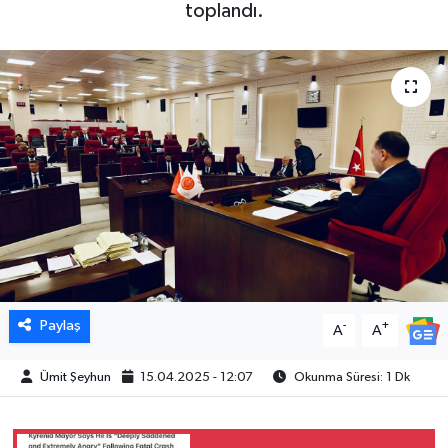
toplandı.
Paylaş
-
+
A
A
Ümit Şeyhun
15.04.2025 - 12:07
Okunma Süresi: 1 Dk