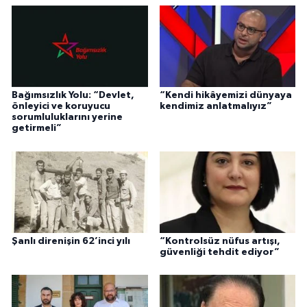
Bağımsızlık Yolu: “Devlet,
“Kendi hikâyemizi dünyaya
önleyici ve koruyucu
kendimiz anlatmalıyız”
sorumluluklarını yerine
getirmeli”
Şanlı direnişin 62’inci yılı
“Kontrolsüz nüfus artışı,
güvenliği tehdit ediyor”