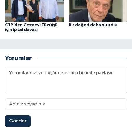
CTP’den Cezaevi Tüzüğü
Bir değeri daha yitirdik
için iptal davası
Yorumlar
Gönder