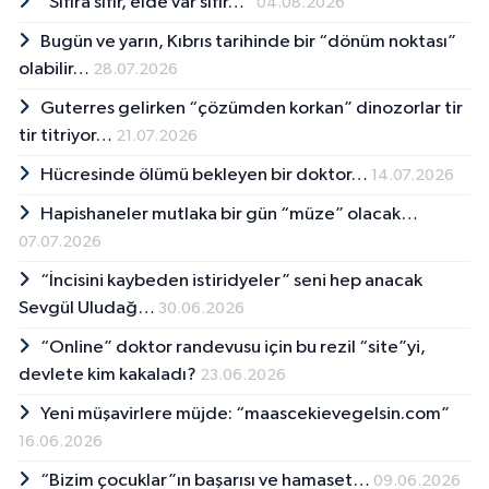
“Sıfıra sıfır, elde var sıfır…”
04.08.2026
Bugün ve yarın, Kıbrıs tarihinde bir “dönüm noktası”
olabilir…
28.07.2026
Guterres gelirken “çözümden korkan” dinozorlar tir
tir titriyor…
21.07.2026
Hücresinde ölümü bekleyen bir doktor…
14.07.2026
Hapishaneler mutlaka bir gün “müze” olacak…
07.07.2026
“İncisini kaybeden istiridyeler” seni hep anacak
Sevgül Uludağ…
30.06.2026
“Online” doktor randevusu için bu rezil “site”yi,
devlete kim kakaladı?
23.06.2026
Yeni müşavirlere müjde: “maascekievegelsin.com”
16.06.2026
“Bizim çocuklar”ın başarısı ve hamaset…
09.06.2026