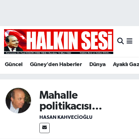
Nöbetçi Eczaneler
Hava Durumu
Trafik Durumu
Güncel
Güney'den Haberler
Dünya
Ayaklı Ga
Puan Durumu ve Fikstür
Tüm Manşetler
Mahalle
Son Dakika Haberleri
politikacısı…
HASAN KAHVECİOĞLU
Haber Arşivi