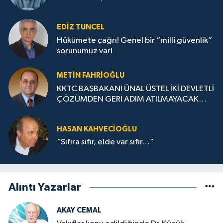
EDIZ TUNCEL
Hükümete çağrı! Genel bir “milli güvenlik”
sorunumuz var!
METIN FAHRİOĞLU
KKTC BAŞBAKANI ÜNAL ÜSTEL İKİ DEVLETLİ
ÇÖZÜMDEN GERİ ADIM ATILMAYACAK
DERKEN
HASAN KAHVECİOĞLU
“Sıfıra sıfır, elde var sıfır…”
Alıntı Yazarlar
AKAY CEMAL