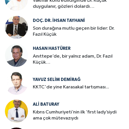
Vakıflar konu edildiğinde Dr. Küçük
duygulanır, gözleri dolardı…
DOÇ. DR. İHSAN TAYHANI
Son durağına mutlu geçen bir lider: Dr.
Fazıl Küçük
HASAN HASTÜRER
Anıttepe’de, bir yalnız adam, Dr. Fazıl
Küçük…
YAVUZ SELIM DEMIRAĞ
KKTC'de yine Karasakal tartışması...
ALI BATURAY
Kıbrıs Cumhuriyeti’nin ilk ‘first lady’siydi
ama çok mütevazıydı