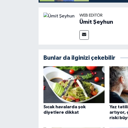
WEB EDITÖR
Ümit Şeyhun
Bunlar da ilginizi çekebilir
Sıcak havalarda şok
Yaz tati
diyetlere dikkat
artıyor,
riski bü