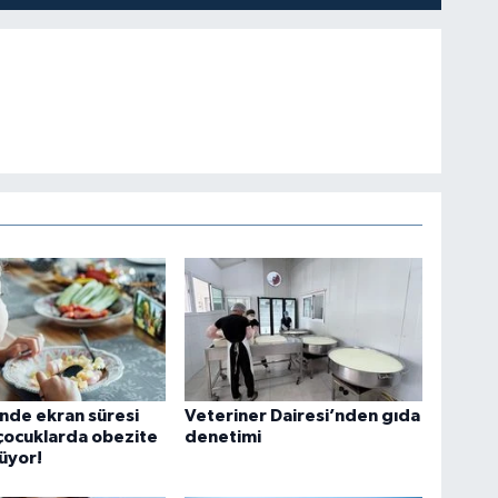
linde ekran süresi
Veteriner Dairesi’nden gıda
 çocuklarda obezite
denetimi
yüyor!