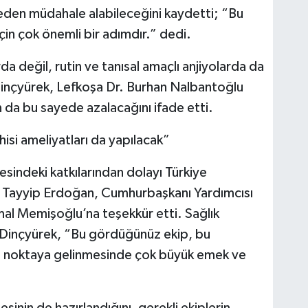
meden müdahale alabileceğini kaydetti; “Bu
çin çok önemli bir adımdır.” dedi.
da değil, rutin ve tanısal amaçlı anjiyolarda da
 Dinçyürek, Lefkoşa Dr. Burhan Nalbantoğlu
da bu sayede azalacağını ifade etti.
hisi ameliyatları da yapılacak”
sindeki katkılarından dolayı Türkiye
Tayyip Erdoğan, Cumhurbaşkanı Yardımcısı
al Memişoğlu’na teşekkür etti. Sağlık
 Dinçyürek, “Bu gördüğünüz ekip, bu
Bu noktaya gelinmesinde çok büyük emek ve
nin de hazırlandığını, gerekli ekiplerin