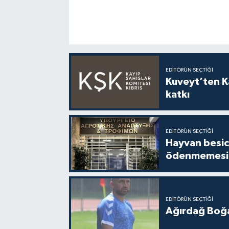
EDITÖRÜN SEÇTIĞI
Kuveyt’ten Ka
katkı
EDITÖRÜN SEÇTIĞI
Hayvan besici
ödenmemesi 
EDITÖRÜN SEÇTIĞI
Ağırdağ Boğa