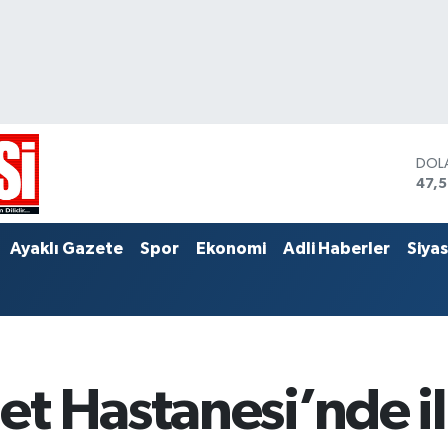
DOL
47,
EUR
55,
STER
Ayaklı Gazete
Spor
Ekonomi
Adli Haberler
Siya
64,
t Hastanesi’nde il