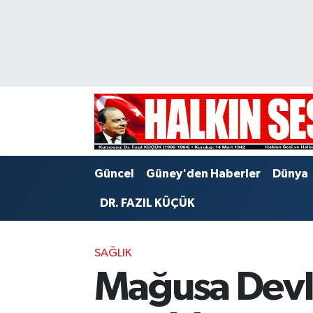
Nöbetçi Eczaneler
Hava Durumu
Trafik Durumu
Puan Durumu ve Fikstür
Güncel
Güney'den Haberler
Dünya
Tüm Manşetler
DR. FAZIL KÜÇÜK
Son Dakika Haberleri
SAĞLIK
Haber Arşivi
Mağusa Devle