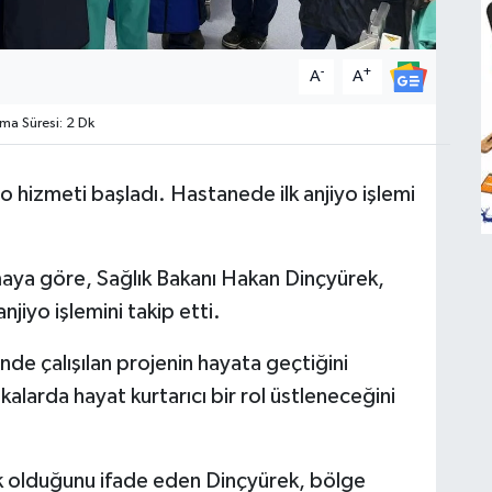
-
+
A
A
a Süresi: 2 Dk
hizmeti başladı. Hastanede ilk anjiyo işlemi
maya göre, Sağlık Bakanı Hakan Dinçyürek,
jiyo işlemini takip etti.
de çalışılan projenin hayata geçtiğini
akalarda hayat kurtarıcı bir rol üstleneceğini
tik olduğunu ifade eden Dinçyürek, bölge