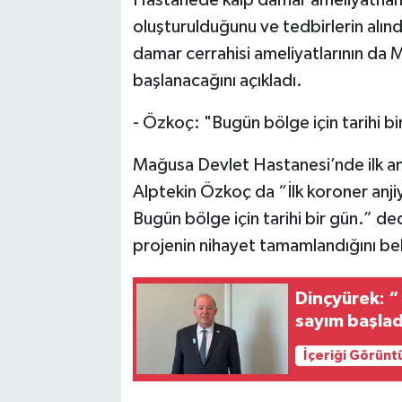
oluşturulduğunu ve tedbirlerin alınd
damar cerrahisi ameliyatlarının da
başlanacağını açıkladı.
- Özkoç: "B
ugün bölge için tarihi bi
Mağusa Devlet Hastanesi’nde ilk an
Alptekin Özkoç da “İlk koroner anji
Bugün bölge için tarihi bir gün.” 
projenin nihayet tamamlandığını beli
Dinçyürek: “ 
sayım başlad
İçeriği Görünt