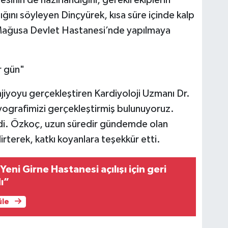
ığını söyleyen Dinçyürek, kısa süre içinde kalp
 Mağusa Devlet Hastanesi’nde yapılmaya
r gün"
jiyoyu gerçekleştiren Kardiyoloji Uzmanı Dr.
yografimizi gerçekleştirmiş bulunuyoruz.
dedi. Özkoç, uzun süredir gündemde olan
rterek, katkı koyanlara teşekkür etti.
Yeni Girne Hastanesi açılışı için geri
ı”
üle