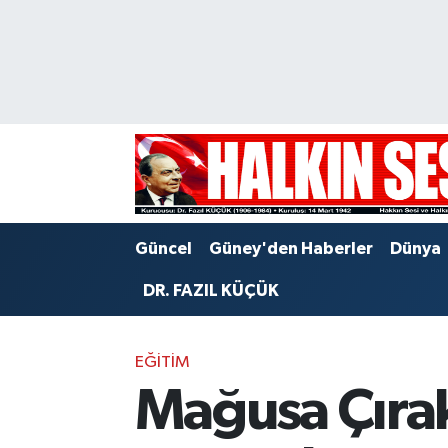
Nöbetçi Eczaneler
Hava Durumu
Trafik Durumu
Puan Durumu ve Fikstür
Güncel
Güney'den Haberler
Dünya
Tüm Manşetler
DR. FAZIL KÜÇÜK
Son Dakika Haberleri
EĞİTİM
Haber Arşivi
Mağusa Çırak