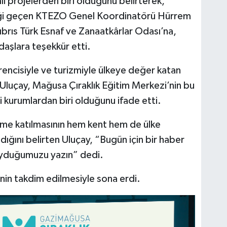
li projelerden biri olduğunu belirterek,
i geçen KTEZO Genel Koordinatörü Hürrem
Kıbrıs Türk Esnaf ve Zanaatkârlar Odası’na,
aşlara teşekkür etti.
encisiyle ve turizmiyle ülkeye değer katan
 Uluçay, Mağusa Çıraklık Eğitim Merkezi’nin bu
 kurumlardan biri olduğunu ifade etti.
ime katılmasının hem kent hem de ülke
ığını belirten Uluçay, “Bugün için bir haber
duyduğumuzu yazın” dedi.
nin takdim edilmesiyle sona erdi.