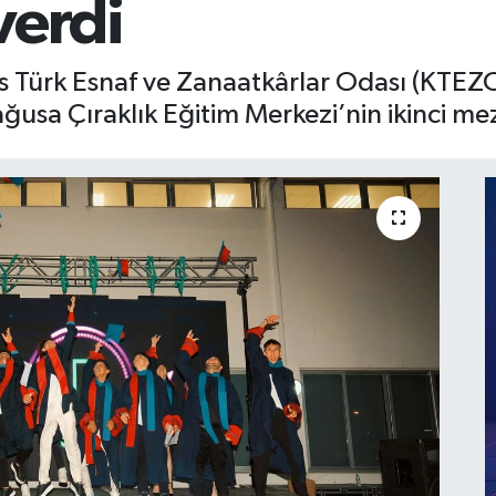
verdi
 Türk Esnaf ve Zanaatkârlar Odası (KTEZO) i
ğusa Çıraklık Eğitim Merkezi’nin ikinci mez