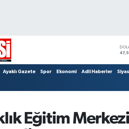
DOL
47,
EUR
55,
STER
Ayaklı Gazete
Spor
Ekonomi
Adli Haberler
Siya
64,
lık Eğitim Merkezi 