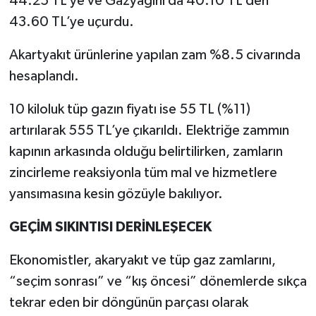
44.25 TL’ye ve Gazyağını da 40.10 TL’den
43.60 TL’ye uçurdu.
Akartyakıt ürünlerine yapılan zam %8.5 civarında
hesaplandı.
10 kiloluk tüp gazın fiyatı ise 55 TL (%11)
artırılarak 555 TL’ye çıkarıldı. Elektriğe zammın
kapının arkasında olduğu belirtilirken, zamların
zincirleme reaksiyonla tüm mal ve hizmetlere
yansımasına kesin gözüyle bakılıyor.
GEÇİM SIKINTISI DERİNLEŞECEK
Ekonomistler, akaryakıt ve tüp gaz zamlarını,
“seçim sonrası” ve “kış öncesi” dönemlerde sıkça
tekrar eden bir döngünün parçası olarak