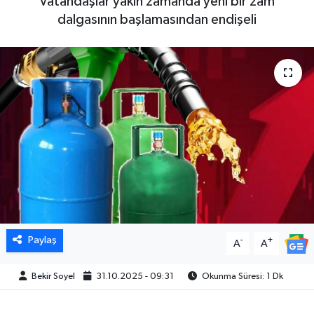
Vatandaşlar yakın zamanda yeni bir zam
dalgasının başlamasından endişeli
Paylaş
-
+
A
A
Bekir Soyel
31.10.2025 - 09:31
Okunma Süresi: 1 Dk