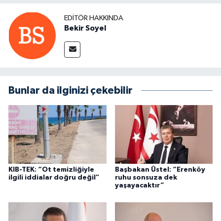
EDITÖR HAKKINDA
Bekir Soyel
Bunlar da ilginizi çekebilir
KIB-TEK: “Ot temizliğiyle
Başbakan Üstel: “Erenköy
ilgili iddialar doğru değil"
ruhu sonsuza dek
yaşayacaktır”