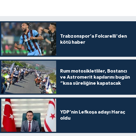
Trabzonspor’a Folcarelli'den
kötü haber
Rum motosikletliler, Bostancı
ve Astromerit kapılarını bugün
“kısa süreliğine kapatacak
YDP’nin Lefkoşa adayı Haraç
oldu