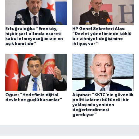
Ertuğruloğlu: “Erenköy,
HP Genel Sekreteri Alas:
hiçbir şart altında esareti
“Devlet yönetiminde köklü
kabul etmeyeceğimizin en
bir zihniyet değişimine
açık kanıtıdır”
ihtiyaç var”
Oğuz: “Hedefimiz dijital
Akpınar: “KKTC’nin güvenlik
devlet ve güçlü kurumlar”
politikalarını bütüncül bir
yaklaşımla yeniden
değerlendirmesi
gerekiyor”