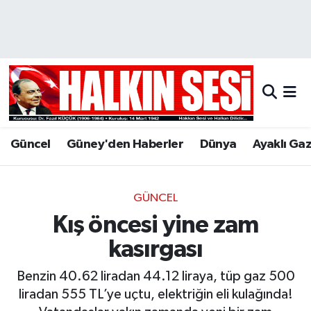
Nöbetçi Eczaneler
Hava Durumu
Trafik Durumu
Güncel
Güney'den Haberler
Dünya
Ayaklı Ga
Puan Durumu ve Fikstür
Tüm Manşetler
GÜNCEL
Kış öncesi yine zam
Son Dakika Haberleri
kasırgası
Haber Arşivi
Benzin 40.62 liradan 44.12 liraya, tüp gaz 500
liradan 555 TL’ye uçtu, elektriğin eli kulağında!