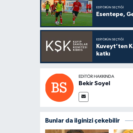
EDITÖRÜN SEÇTIĞI
Esentepe, Ge
EDITÖRÜN SEÇTIĞI
Kuveyt’ten Ka
katkı
EDITÖR HAKKINDA
Bekir Soyel
Bunlar da ilginizi çekebilir