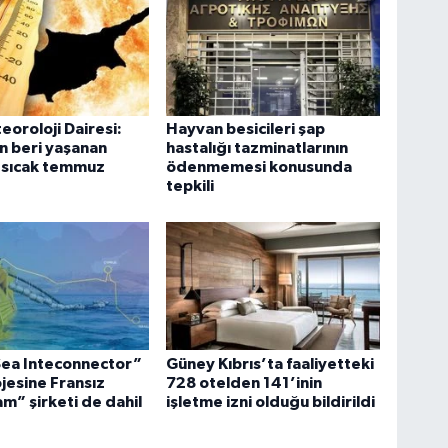
oroloji Dairesi:
Hayvan besicileri şap
n beri yaşanan
hastalığı tazminatlarının
n sıcak temmuz
ödenmemesi konusunda
tepkili
Sea Inteconnector”
Güney Kıbrıs’ta faaliyetteki
ojesine Fransız
728 otelden 141’inin
m” şirketi de dahil
işletme izni olduğu bildirildi