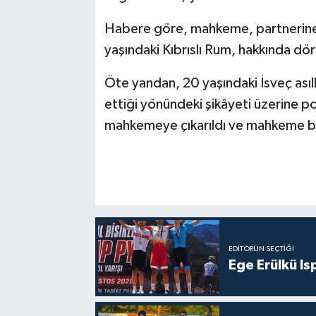
Habere göre, mahkeme, partnerine 
yaşındaki Kıbrıslı Rum, hakkında dört
Öte yandan, 20 yaşındaki İsveç asıll
ettiği yönündeki şikâyeti üzerine pol
mahkemeye çıkarıldı ve mahkeme beş
EDITÖRÜN SEÇTIĞI
Ege Erülkü Is