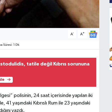
-
+
A
A
 Süresi: 1 Dk
stodulidis, tatile değil Kıbrıs sorununa
üle
esi” polisinin, 24 saat içerisinde yapılan iki
le, 41 yaşındaki Kıbrıslı Rum ile 23 yaşındaki
adığını yazdı.