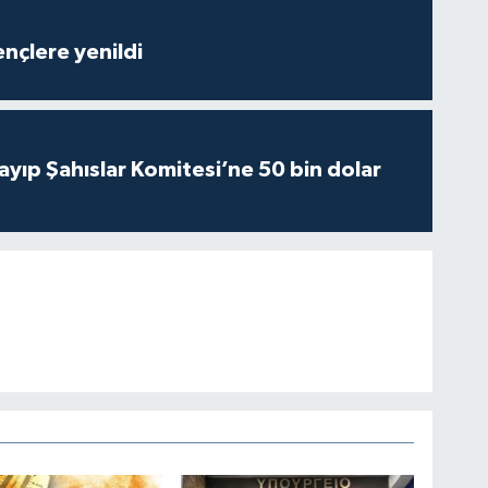
nçlere yenildi
yıp Şahıslar Komitesi’ne 50 bin dolar