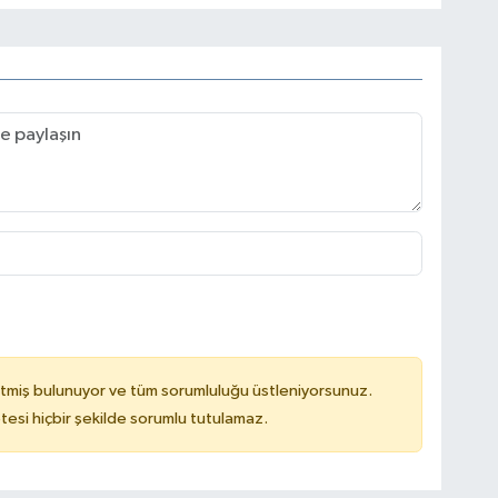
tmiş bulunuyor ve tüm sorumluluğu üstleniyorsunuz.
tesi hiçbir şekilde sorumlu tutulamaz.