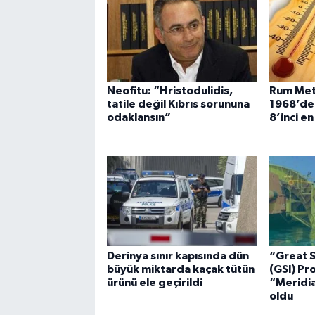
Neofitu: “Hristodulidis,
Rum Mete
tatile değil Kıbrıs sorununa
1968’de
odaklansın”
8’inci e
Derinya sınır kapısında dün
“Great 
büyük miktarda kaçak tütün
(GSI) Pr
ürünü ele geçirildi
“Meridia
oldu