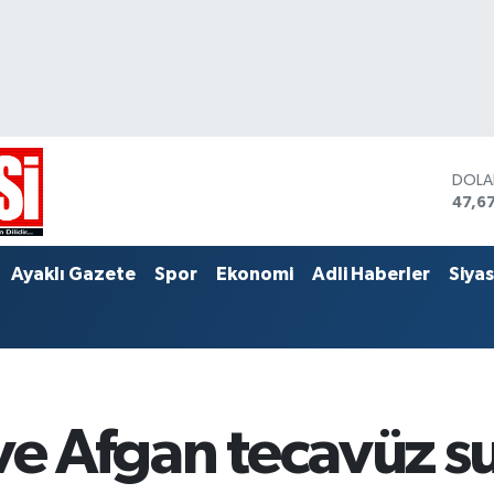
DOL
47,6
EUR
55,0
STER
Ayaklı Gazete
Spor
Ekonomi
Adli Haberler
Siya
64,2
 ve Afgan tecavüz s