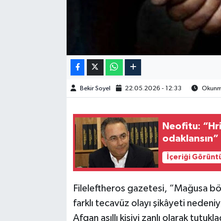
Bekir Soyel
22.05.2026 - 12:33
Okunma
Neofitu: “Hri
odaklansın”
İçeriği Görünt
Fileleftheros gazetesi, “Mağusa bölg
farklı tecavüz olayı şikâyeti nedeniy
Afgan asıllı kişiyi zanlı olarak tutukl