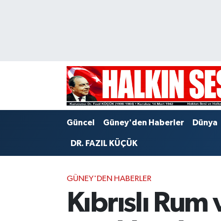
Nöbetçi Eczaneler
Hava Durumu
Trafik Durumu
Puan Durumu ve Fikstür
Güncel
Güney'den Haberler
Dünya
Tüm Manşetler
DR. FAZIL KÜÇÜK
Son Dakika Haberleri
GÜNEY'DEN HABERLER
Haber Arşivi
Kıbrıslı Rum