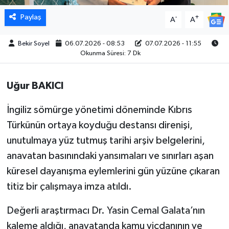
Paylaş
-
+
A
A
Bekir Soyel
06.07.2026 - 08:53
07.07.2026 - 11:55
Okunma Süresi: 7 Dk
Uğur BAKICI
İngiliz sömürge yönetimi döneminde Kıbrıs
Türkünün ortaya koyduğu destansı direnişi,
unutulmaya yüz tutmuş tarihi arşiv belgelerini,
anavatan basınındaki yansımaları ve sınırları aşan
küresel dayanışma eylemlerini gün yüzüne çıkaran
titiz bir çalışmaya imza atıldı.
Değerli araştırmacı Dr. Yasin Cemal Galata’nın
kaleme aldığı, anavatanda kamu vicdanının ve