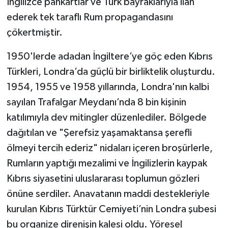
İngilizce pankartlar ve Türk bayraklarıyla ilan
ederek tek taraflı Rum propagandasını
çökertmiştir.
1950'lerde adadan İngiltere’ye göç eden Kıbrıs
Türkleri, Londra’da güçlü bir birliktelik oluşturdu.
1954, 1955 ve 1958 yıllarında, Londra'nın kalbi
sayılan Trafalgar Meydanı’nda 8 bin kişinin
katılımıyla dev mitingler düzenlediler. Bölgede
dağıtılan ve "Şerefsiz yaşamaktansa şerefli
ölmeyi tercih ederiz" nidaları içeren broşürlerle,
Rumların yaptığı mezalimi ve İngilizlerin kaypak
Kıbrıs siyasetini uluslararası toplumun gözleri
önüne serdiler. Anavatanın maddi destekleriyle
kurulan Kıbrıs Türktür Cemiyeti’nin Londra şubesi
bu organize direnişin kalesi oldu. Yöresel