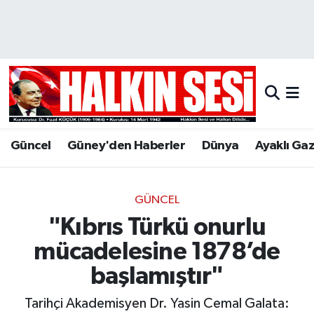
Nöbetçi Eczaneler
Hava Durumu
Trafik Durumu
Güncel
Güney'den Haberler
Dünya
Ayaklı Ga
Puan Durumu ve Fikstür
Tüm Manşetler
GÜNCEL
"Kıbrıs Türkü onurlu
Son Dakika Haberleri
mücadelesine 1878’de
Haber Arşivi
başlamıştır"
Tarihçi Akademisyen Dr. Yasin Cemal Galata: