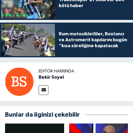
kötü haber
Rum motosikletliler, Bostancı
ve Astromerit kapılarını bugün
“kısa süreliğine kapatacak
EDITÖR HAKKINDA
Bekir Soyel
Bunlar da ilginizi çekebilir