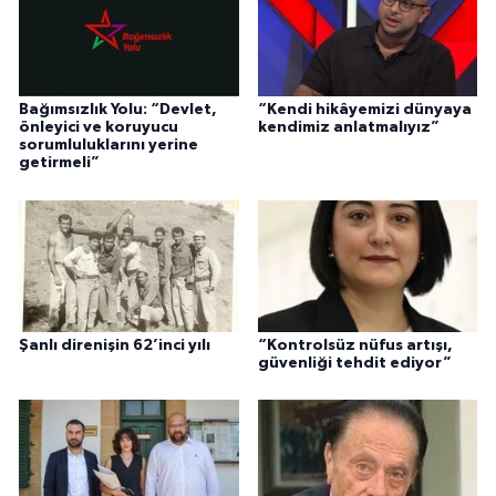
Bağımsızlık Yolu: “Devlet,
“Kendi hikâyemizi dünyaya
önleyici ve koruyucu
kendimiz anlatmalıyız”
sorumluluklarını yerine
getirmeli”
Şanlı direnişin 62’inci yılı
“Kontrolsüz nüfus artışı,
güvenliği tehdit ediyor”