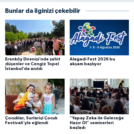
Bunlar da ilginizi çekebilir
Erenköy Direnişi’nde şehit
Alagadi Fest 2026 bu
düşenler ve Cengiz Topel
akşam başlıyor
İstanbul’da anıldı
Çocuklar, Surlariçi Çocuk
“Yapay Zeka ile Geleceğe
Festivali'yle eğlendi
Hazır Ol” seminerleri
başladı