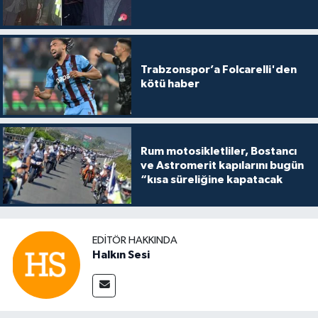
Trabzonspor’a Folcarelli'den
kötü haber
Rum motosikletliler, Bostancı
ve Astromerit kapılarını bugün
“kısa süreliğine kapatacak
EDITÖR HAKKINDA
Halkın Sesi