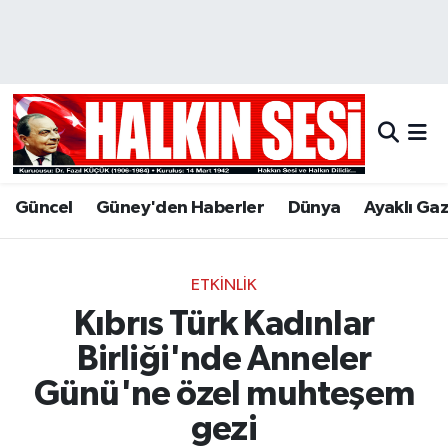
Nöbetçi Eczaneler
Hava Durumu
Trafik Durumu
Güncel
Güney'den Haberler
Dünya
Ayaklı Ga
Puan Durumu ve Fikstür
Tüm Manşetler
ETKINLIK
Kıbrıs Türk Kadınlar
Son Dakika Haberleri
Birliği'nde Anneler
Haber Arşivi
Günü'ne özel muhteşem
gezi