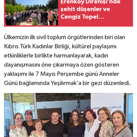
Erenköy Direnişi’nde
şehit düşenler ve
Cengiz Topel
İstanbul’da anıldı
Ülkemizin ilk sivil toplum örgütlerinden biri olan
Kıbrıs Türk Kadınlar Birliği, kültürel paylaşımı
etkinliklerle birlikte harmanlayarak, kadın
dayanışmasını öne çıkarmaya özen gösteren
yaklaşımı ile 7 Mayıs Perşembe günü Anneler
Günü bağlamında Yeşilırmak'a bir gezi düzenledi.