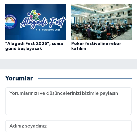
"Alagadi Fest 2026", cuma
Poker festivaline rekor
günü başlayacak
katılım
Yorumlar