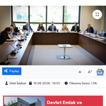
Paylaş
-
+
A
A
Ümit Şeyhun
16.06.2026 - 14:01
Okunma Süresi: 1 Dk
Devlet Emlak ve