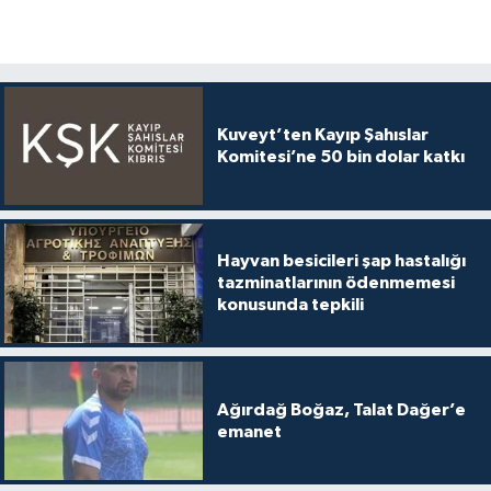
Kuveyt’ten Kayıp Şahıslar
Komitesi’ne 50 bin dolar katkı
Hayvan besicileri şap hastalığı
tazminatlarının ödenmemesi
konusunda tepkili
Ağırdağ Boğaz, Talat Dağer’e
emanet