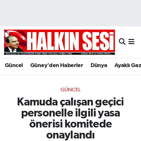
Nöbetçi Eczaneler
Hava Durumu
Trafik Durumu
Güncel
Güney'den Haberler
Dünya
Ayaklı Ga
Puan Durumu ve Fikstür
Tüm Manşetler
GÜNCEL
Kamuda çalışan geçici
Son Dakika Haberleri
personelle ilgili yasa
Haber Arşivi
önerisi komitede
onaylandı