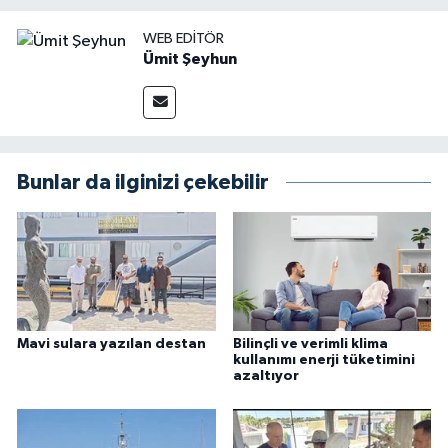
WEB EDITÖR
Ümit Şeyhun
Bunlar da ilginizi çekebilir
Mavi sulara yazılan destan
Bilinçli ve verimli klima
kullanımı enerji tüketimini
azaltıyor