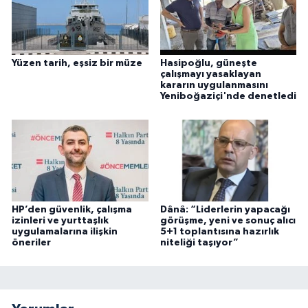
Yüzen tarih, eşsiz bir müze
Hasipoğlu, güneşte
çalışmayı yasaklayan
kararın uygulanmasını
Yeniboğaziçi'nde denetledi
HP’den güvenlik, çalışma
Dânâ: “Liderlerin yapacağı
izinleri ve yurttaşlık
görüşme, yeni ve sonuç alıcı
uygulamalarına ilişkin
5+1 toplantısına hazırlık
öneriler
niteliği taşıyor”