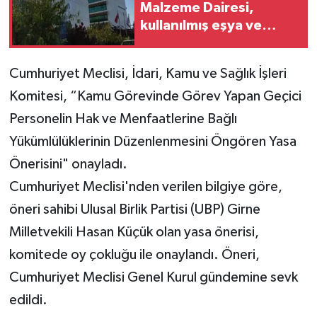
Malzeme Dairesi,
kullanılmış eşya ve
içkileri perakende usulü
satışa çıkaracak
Cumhuriyet Meclisi, İdari, Kamu ve Sağlık İşleri
Komitesi, “Kamu Görevinde Görev Yapan Geçici
Personelin Hak ve Menfaatlerine Bağlı
Yükümlülüklerinin Düzenlenmesini Öngören Yasa
Önerisini" onayladı.
Cumhuriyet Meclisi'nden verilen bilgiye göre,
öneri sahibi Ulusal Birlik Partisi (UBP) Girne
Milletvekili Hasan Küçük olan yasa önerisi,
komitede oy çokluğu ile onaylandı. Öneri,
Cumhuriyet Meclisi Genel Kurul gündemine sevk
edildi.