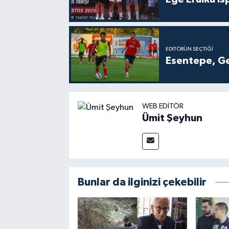
EDITÖRÜN SEÇTIĞI
Esentepe, Ge
WEB EDITÖR
Ümit Şeyhun
Bunlar da ilginizi çekebilir