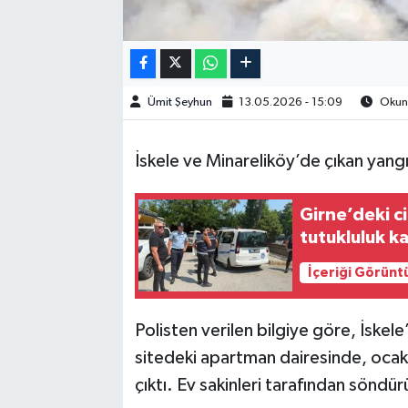
Ümit Şeyhun
13.05.2026 - 15:09
Okunm
İskele ve Minareliköy’de çıkan yang
Girne’deki c
tutukluluk ka
İçeriği Görünt
Polisten verilen bilgiye göre, İskele
sitedeki apartman dairesinde, ocakt
çıktı.
Ev sakinleri tarafından söndü