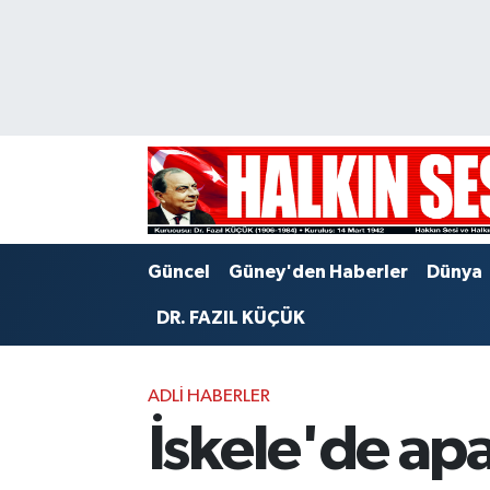
Nöbetçi Eczaneler
Hava Durumu
Trafik Durumu
Puan Durumu ve Fikstür
Güncel
Güney'den Haberler
Dünya
Tüm Manşetler
DR. FAZIL KÜÇÜK
Son Dakika Haberleri
ADLI HABERLER
Haber Arşivi
İskele'de ap