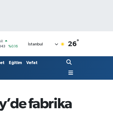
°
AR
26
İstanbul
143
%0.16
O
317
%-0.02
LİN
set
Eğitim
Vefat
2463
%0.07
y’de fabrika