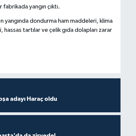
 fabrikada yangın çıktı.
len yangında d
ondurma ham maddeleri, klima
, hassas tartılar ve çelik gıda dolapları zarar
oşa adayı Haraç oldu
parta’da da zirvede!