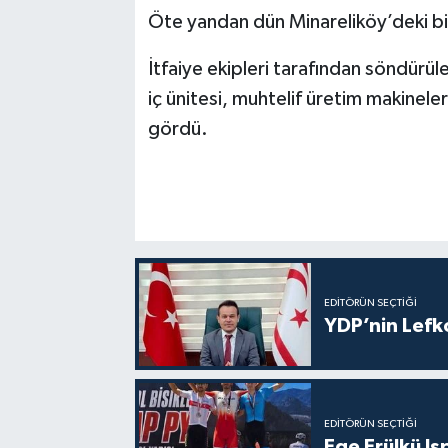
Öte yandan dün Minareliköy’deki bir
İtfaiye ekipleri tarafından söndürü
iç ünitesi, muhtelif üretim makineleri
gördü.
EDITÖRÜN SEÇTIĞI
YDP’nin Lefk
EDITÖRÜN SEÇTIĞI
Ege Erülkü Is