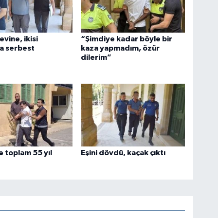
evine, ikisi
“Şimdiye kadar böyle bir
a serbest
kaza yapmadım, özür
dilerim”
 toplam 55 yıl
Eşini dövdü, kaçak çıktı