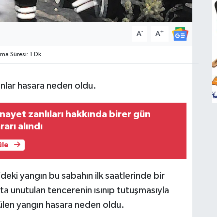
-
+
A
A
a Süresi: 1 Dk
ınlar hasara neden oldu.
inayet zanlıları hakkında birer gün
rarı alındı
üle
’deki yangın bu sabahın ilk saatlerinde bir
a unutulan tencerenin ısınıp tutuşmasıyla
rülen yangın hasara neden oldu.