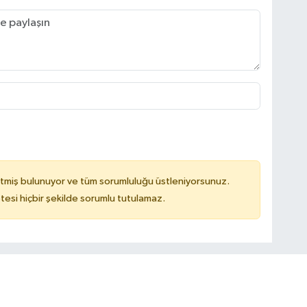
tmiş bulunuyor ve tüm sorumluluğu üstleniyorsunuz.
tesi hiçbir şekilde sorumlu tutulamaz.