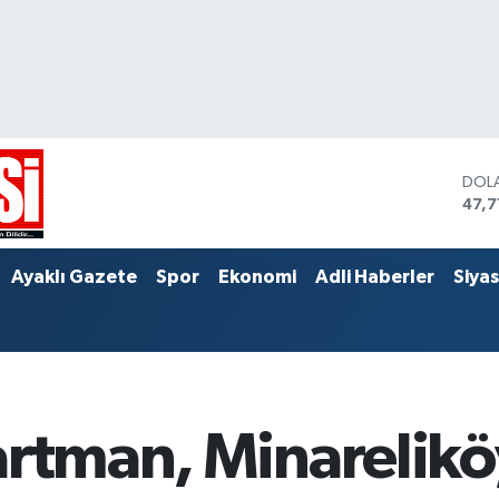
DOL
47,7
EUR
55,0
STER
Ayaklı Gazete
Spor
Ekonomi
Adli Haberler
Siya
64,
artman, Minarelikö