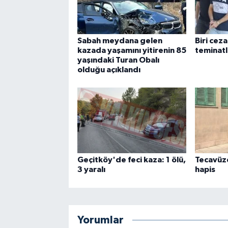
Sabah meydana gelen
Biri ceza
kazada yaşamını yitirenin 85
teminatl
yaşındaki Turan Obalı
olduğu açıklandı
Geçitköy'de feci kaza: 1 ölü,
Tecavüze
3 yaralı
hapis
Yorumlar