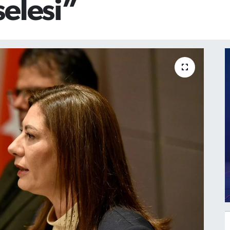
elesi”