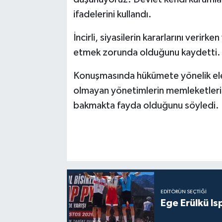
ifadelerini kullandı.
İncirli, siyasilerin kararlarını verirk
etmek zorunda olduğunu kaydetti.
Konuşmasında hükümete yönelik eleşt
olmayan yönetimlerin memleketlerin 
bakmakta fayda olduğunu söyledi.
EDITÖRÜN SEÇTIĞI
Ege Erülkü Is