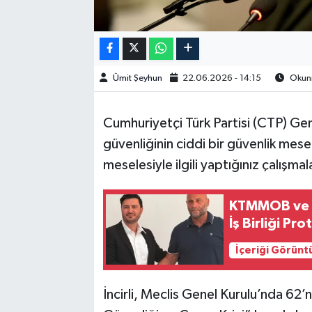
Ümit Şeyhun
22.06.2026 - 14:15
Okunm
Cumhuriyetçi Türk Partisi (CTP) Genel 
güvenliğinin ciddi bir güvenlik mese
meselesiyle ilgili yaptığınız çalışmal
KTMMOB ve E
İş Birliği Pr
İçeriği Görünt
İncirli, Meclis Genel Kurulu’nda 62’