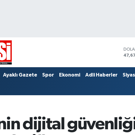
DOL
47,6
EUR
55,0
STER
Ayaklı Gazete
Spor
Ekonomi
Adli Haberler
Siya
64,2
nin dijital güvenliği