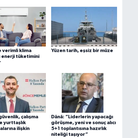
ve verimli klima
Yüzen tarih, eşsiz bir müze
 enerji tüketimini
r
üvenlik, çalışma
Dânâ: “Liderlerin yapacağı
ve yurttaşlık
görüşme, yeni ve sonuç alıcı
larına ilişkin
5+1 toplantısına hazırlık
niteliği taşıyor”