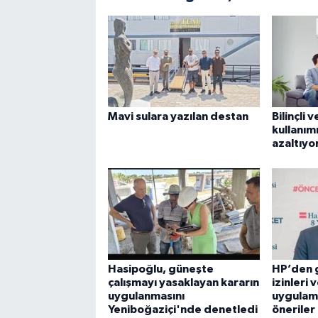
Mavi sulara yazılan destan
Bilinçli 
kullanımı
azaltıyo
Hasipoğlu, güneşte
HP’den g
çalışmayı yasaklayan kararın
izinleri 
uygulanmasını
uygulama
Yeniboğaziçi'nde denetledi
öneriler