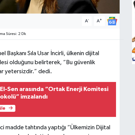
-
+
A
A
a Süresi: 2 Dk
Başkanı Sıla Usar İncirli, ülkenin dijital
lesi olduğunu belirterek, “Bu güvenlik
ar yetersizdir.” dedi.
l-Sen arasında “Ortak Enerji Komitesi
otokolü” imzalandı
üle
nci madde tahtında yaptığı “Ülkemizin Dijital