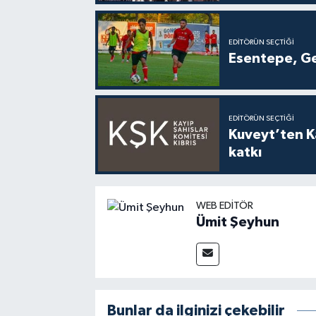
EDITÖRÜN SEÇTIĞI
Esentepe, Ge
EDITÖRÜN SEÇTIĞI
Kuveyt’ten Ka
katkı
WEB EDITÖR
Ümit Şeyhun
Bunlar da ilginizi çekebilir