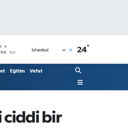
°
AR
24
İstanbul
704
%0
O
406
%-0.08
LİN
set
Eğitim
Vefat
143
%0
 ciddi bir