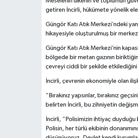
Meselenin ülkenin ve toplumun güven
getiren İncirli, hükümete yönelik el
Güngör Katı Atık Merkezi’ndeki yangı
hikayesiyle oluşturulmuş bir merkez
Güngör Katı Atık Merkezi’nin kapasi
bölgede bir metan gazının biriktiğ
çevreyi ciddi bir şekilde etkilediğin
İncirli, çevrenin ekonomiyle olan ili
“Bırakınız yapsınlar, bırakınız geçsi
belirten İncirli, bu zihniyetin değiş
İncirli, “Polisimizin ihtiyaç duyduğu
Polisin, her türlü ekibinin donanımı
düşünüyoruz. Devlet kendi kurumlar