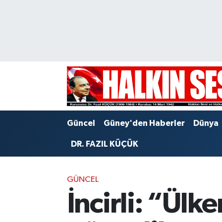
Nöbetçi Eczaneler
Hava Durumu
Trafik Durumu
Puan Durumu ve Fikstür
Güncel
Güney'den Haberler
Dünya
Tüm Manşetler
DR. FAZIL KÜÇÜK
Son Dakika Haberleri
GÜNCEL
Haber Arşivi
İncirli: “Ülke