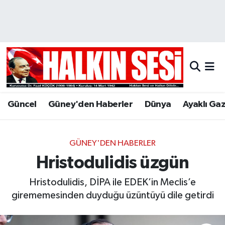
Nöbetçi Eczaneler
Hava Durumu
Trafik Durumu
Güncel
Güney'den Haberler
Dünya
Ayaklı Ga
Puan Durumu ve Fikstür
Tüm Manşetler
GÜNEY'DEN HABERLER
Hristodulidis üzgün
Son Dakika Haberleri
Hristodulidis, DİPA ile EDEK’in Meclis’e
Haber Arşivi
girememesinden duyduğu üzüntüyü dile getirdi