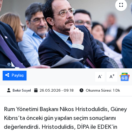
Paylaş
-
+
A
A
Bekir Soyel
26.05.2026 - 09:18
Okunma Süresi: 1 Dk
Rum Yönetimi Başkanı Nikos Hristodulidis, Güney
Kıbrıs’ta önceki gün yapılan seçim sonuçlarını
değerlendirdi. Hristodulidis, DİPA ile EDEK’in