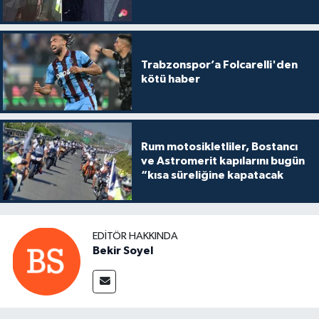
Trabzonspor’a Folcarelli'den
kötü haber
Rum motosikletliler, Bostancı
ve Astromerit kapılarını bugün
“kısa süreliğine kapatacak
EDITÖR HAKKINDA
Bekir Soyel