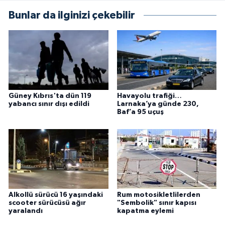
Bunlar da ilginizi çekebilir
Güney Kıbrıs'ta dün 119
Havayolu trafiği…
yabancı sınır dışı edildi
Larnaka’ya günde 230,
Baf’a 95 uçuş
Alkollü sürücü 16 yaşındaki
Rum motosikletlilerden
scooter sürücüsü ağır
"Sembolik" sınır kapısı
yaralandı
kapatma eylemi