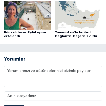
Künzel davası Eylül ayına
Yunanistan’la feribot
ertelendi
bağlantısı başarısız oldu
Yorumlar