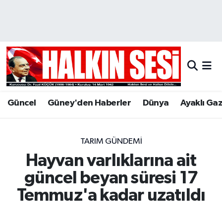
Nöbetçi Eczaneler
Hava Durumu
Trafik Durumu
Güncel
Güney'den Haberler
Dünya
Ayaklı Ga
Puan Durumu ve Fikstür
Tüm Manşetler
TARIM GÜNDEMI
Hayvan varlıklarına ait
Son Dakika Haberleri
güncel beyan süresi 17
Haber Arşivi
Temmuz'a kadar uzatıldı