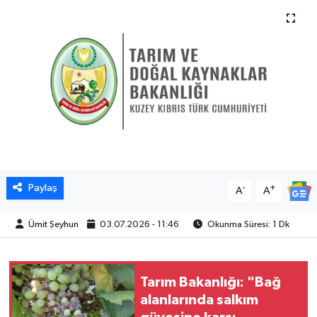
Paylaş
-
+
A
A
Ümit Şeyhun
03.07.2026 - 11:46
Okunma Süresi: 1 Dk
Tarım Bakanlığı: "Bağ
alanlarında salkım