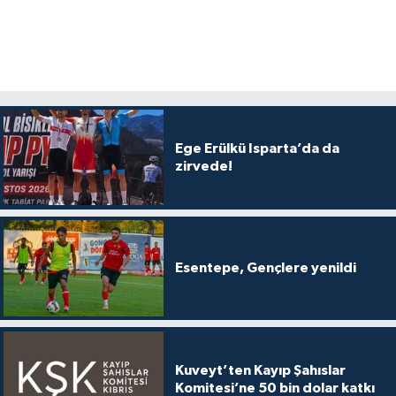
Ege Erülkü Isparta’da da
zirvede!
Esentepe, Gençlere yenildi
Kuveyt’ten Kayıp Şahıslar
Komitesi’ne 50 bin dolar katkı