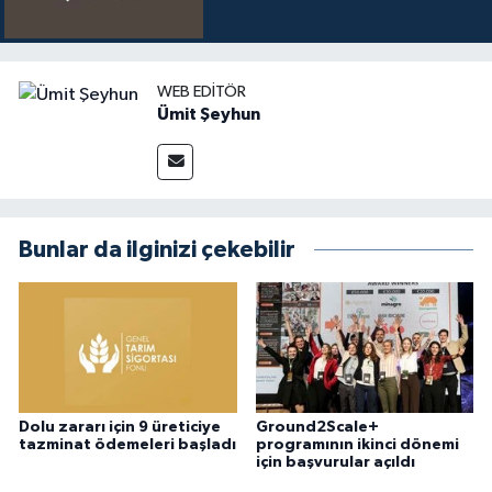
WEB EDITÖR
Ümit Şeyhun
Bunlar da ilginizi çekebilir
Dolu zararı için 9 üreticiye
Ground2Scale+
tazminat ödemeleri başladı
programının ikinci dönemi
için başvurular açıldı