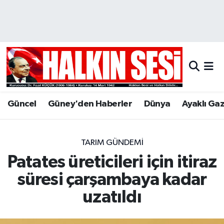
Nöbetçi Eczaneler
Hava Durumu
Trafik Durumu
Güncel
Güney'den Haberler
Dünya
Ayaklı Ga
Puan Durumu ve Fikstür
Tüm Manşetler
TARIM GÜNDEMI
Patates üreticileri için itiraz
Son Dakika Haberleri
süresi çarşambaya kadar
Haber Arşivi
uzatıldı