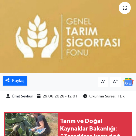
Paylaş
-
+
A
A
Ümit Şeyhun
29.06.2026 - 12:01
Okunma Süresi: 1 Dk
Tarım ve Doğal
Kaynaklar Bakanlığı: