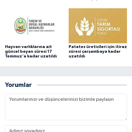
Hayvan varlıklarına ait
Patates üreticileri için itiraz
güncel beyan süresi 17
süresi çarşambaya kadar
Temmuz'a kadar uzatıldı
uzatıldı
Yorumlar