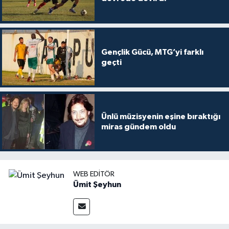
Gençlik Gücü, MTG’yi farklı
geçti
Ünlü müzisyenin eşine bıraktığı
miras gündem oldu
WEB EDITÖR
Ümit Şeyhun