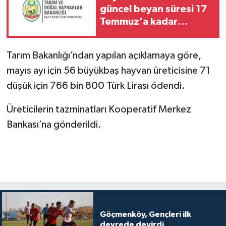
güncel beyan süresi 17
Temmuz'a kadar
uzatıldı
Tarım Bakanlığı’ndan yapılan açıklamaya göre,
mayıs ayı için 56 büyükbaş hayvan üreticisine 71
düşük için 766 bin 800 Türk Lirası ödendi.
Üreticilerin tazminatları Kooperatif Merkez
Bankası’na gönderildi.
Göçmenköy, Gençleri ilk
devrede devirdi