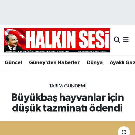
Nöbetçi Eczaneler
Hava Durumu
Trafik Durumu
Güncel
Güney'den Haberler
Dünya
Ayaklı Ga
Puan Durumu ve Fikstür
Tüm Manşetler
TARIM GÜNDEMI
Büyükbaş hayvanlar için
Son Dakika Haberleri
düşük tazminatı ödendi
Haber Arşivi