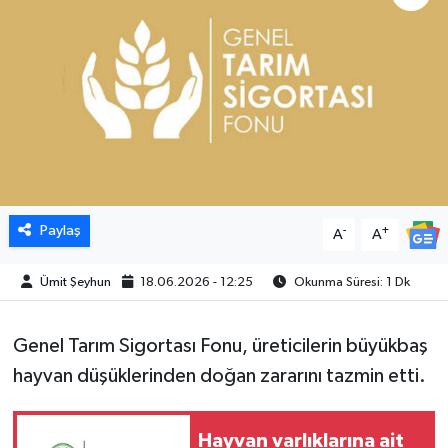
Paylaş
-
+
A
A
Ümit Şeyhun
18.06.2026 - 12:25
Okunma Süresi: 1 Dk
Genel Tarım Sigortası Fonu, üreticilerin büyükbaş
hayvan düşüklerinden doğan zararını tazmin etti.
Hayvan varlıklarına ait