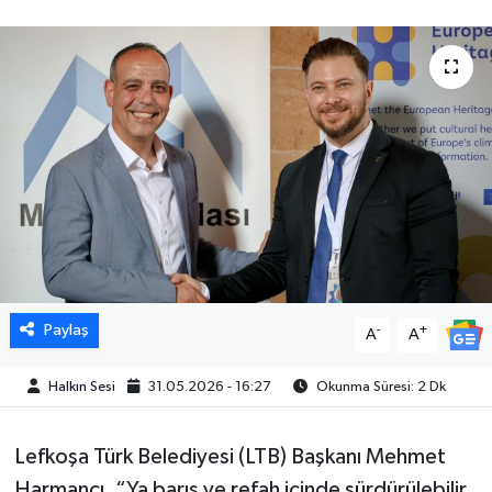
Paylaş
-
+
A
A
Halkın Sesi
31.05.2026 - 16:27
Okunma Süresi: 2 Dk
Lefkoşa Türk Belediyesi (LTB) Başkanı Mehmet
Harmancı, “Ya barış ve refah içinde sürdürülebilir