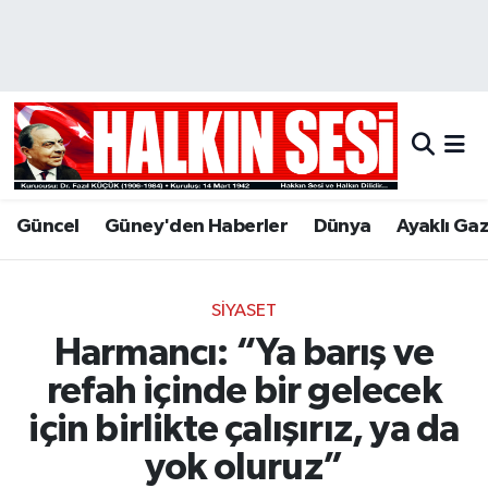
Nöbetçi Eczaneler
Hava Durumu
Trafik Durumu
Güncel
Güney'den Haberler
Dünya
Ayaklı Ga
Puan Durumu ve Fikstür
Tüm Manşetler
SIYASET
Harmancı: “Ya barış ve
Son Dakika Haberleri
refah içinde bir gelecek
Haber Arşivi
için birlikte çalışırız, ya da
yok oluruz”