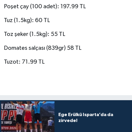
Poşet çay (100 adet): 197.99 TL
Tuz (1.5kg): 60 TL
Toz şeker (1.5kg): 55 TL
Domates salçası (839gr) 58 TL
Tuzot: 71.99 TL
Ege Erülkü Isparta’da da
zirvede!