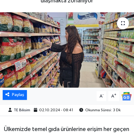
ulaşmakta zorlanıyor
Paylaş
-
+
A
A
TE Bilisim
02.10.2024 - 08:41
Okunma Süresi: 3 Dk
Ülkemizde temel gıda ürünlerine erişim her geçen