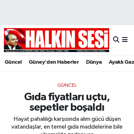
Nöbetçi Eczaneler
Hava Durumu
Trafik Durumu
Güncel
Güney'den Haberler
Dünya
Ayaklı Ga
Puan Durumu ve Fikstür
Tüm Manşetler
GÜNCEL
Gıda fiyatları uçtu,
Son Dakika Haberleri
sepetler boşaldı
Haber Arşivi
Hayat pahalılığı karşısında alım gücü düşen
vatandaşlar, en temel gıda maddelerine bile