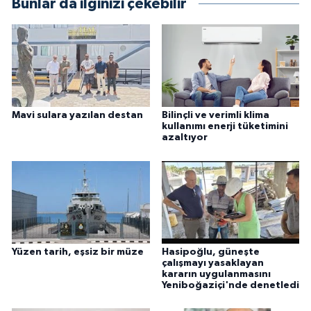
Bunlar da ilginizi çekebilir
Mavi sulara yazılan destan
Bilinçli ve verimli klima
kullanımı enerji tüketimini
azaltıyor
Yüzen tarih, eşsiz bir müze
Hasipoğlu, güneşte
çalışmayı yasaklayan
kararın uygulanmasını
Yeniboğaziçi'nde denetledi