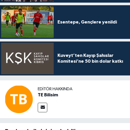
Esentepe, Gençlere yenildi
Kuveyt’ten Kayıp Şahıslar
Komitesi’ne 50 bin dolar katkı
EDITÖR HAKKINDA
TE Bilisim