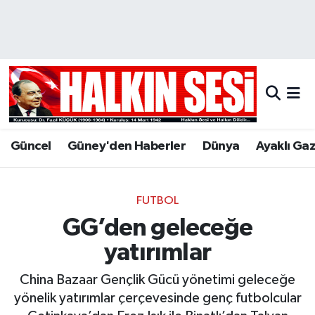
Nöbetçi Eczaneler
Hava Durumu
Trafik Durumu
Güncel
Güney'den Haberler
Dünya
Ayaklı Ga
Puan Durumu ve Fikstür
Tüm Manşetler
FUTBOL
GG’den geleceğe
Son Dakika Haberleri
yatırımlar
Haber Arşivi
China Bazaar Gençlik Gücü yönetimi geleceğe
yönelik yatırımlar çerçevesinde genç futbolcular