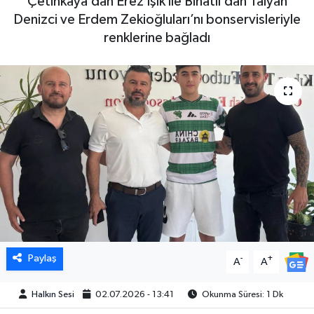
Çetinkaya’dan Erez Işık ile Binatlı’dan Talyan
Denizci ve Erdem Zekioğluları’nı bonservisleriyle
renklerine bağladı
Paylaş
-
+
A
A
Halkın Sesi
02.07.2026 - 13:41
Okunma Süresi: 1 Dk