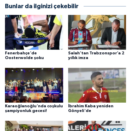
Bunlar da ilginizi çekebilir
Fenerbahçe'de
Salah’tan Trabzonspor’a 2
Oosterwolde şoku
yıllık imza
Karaoğlanoğlu'nda coşkulu
İbrahim Kaba yeniden
şampiyonluk gecesi!
Gönyeli'de