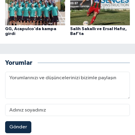
GG, Acapulco’da kampa
Salih Sakallı ve Ersal Hafız,
girdi
Baf’ta
Yorumlar
Gönder