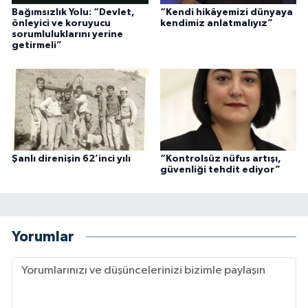
Bağımsızlık Yolu: “Devlet,
“Kendi hikâyemizi dünyaya
önleyici ve koruyucu
kendimiz anlatmalıyız”
sorumluluklarını yerine
getirmeli”
Şanlı direnişin 62’inci yılı
“Kontrolsüz nüfus artışı,
güvenliği tehdit ediyor”
Yorumlar