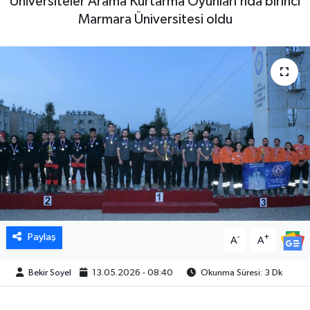
Üniversiteler Arama Kurtarma Oyunları’nda birinci
Marmara Üniversitesi oldu
Paylaş
-
+
A
A
Bekir Soyel
13.05.2026 - 08:40
Okunma Süresi: 3 Dk