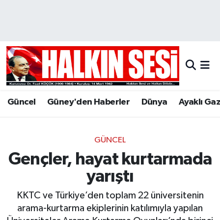
Nöbetçi Eczaneler
Hava Durumu
Trafik Durumu
Güncel
Güney'den Haberler
Dünya
Ayaklı Ga
Puan Durumu ve Fikstür
Tüm Manşetler
GÜNCEL
Gençler, hayat kurtarmada
Son Dakika Haberleri
yarıştı
Haber Arşivi
KKTC ve Türkiye’den toplam 22 üniversitenin
arama-kurtarma ekiplerinin katılımıyla yapılan