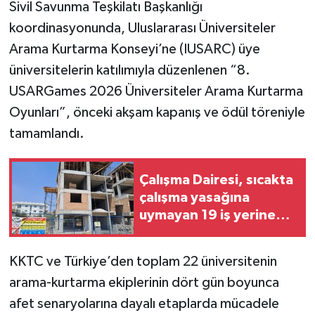
Sivil Savunma Teşkilatı Başkanlığı
koordinasyonunda, Uluslararası Üniversiteler
Arama Kurtarma Konseyi’ne (IUSARC) üye
üniversitelerin katılımıyla düzenlenen “8.
USARGames 2026 Üniversiteler Arama Kurtarma
Oyunları”, önceki akşam kapanış ve ödül töreniyle
tamamlandı.
Çalışma Dairesi, sıcakta
çalışma yasağına
uymayan 19 iş yerine
uyarı verdi
KKTC ve Türkiye’den toplam 22 üniversitenin
arama-kurtarma ekiplerinin dört gün boyunca
afet senaryolarına dayalı etaplarda mücadele