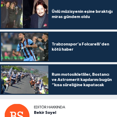
Ünlü müzisyenin eşine bıraktığı
miras gündem oldu
Trabzonspor’a Folcarelli'den
kötü haber
Rum motosikletliler, Bostancı
ve Astromerit kapılarını bugün
“kısa süreliğine kapatacak
EDITÖR HAKKINDA
Bekir Soyel