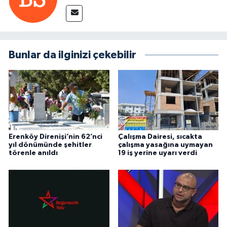
Bunlar da ilginizi çekebilir
Erenköy Direnişi’nin 62’nci
Çalışma Dairesi, sıcakta
yıl dönümünde şehitler
çalışma yasağına uymayan
törenle anıldı
19 iş yerine uyarı verdi