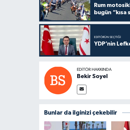
Rum motosikle
bugün “kısa 
EDITÖRÜN SEÇTIĞI
YDP’nin Lefk
EDITÖR HAKKINDA
Bekir Soyel
Bunlar da ilginizi çekebilir