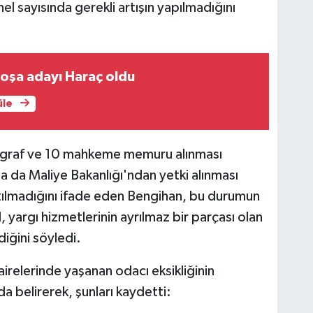
el sayısında gerekli artışın yapılmadığını
oşa adayı Haraç oldu
üle
graf ve 10 mahkeme memuru alınması
a da Maliye Bakanlığı'ndan yetki alınması
tılmadığını ifade eden Bengihan, bu durumun
, yargı hizmetlerinin ayrılmaz bir parçası olan
iğini söyledi.
relerinde yaşanan odacı eksikliğinin
da belirerek, şunları kaydetti: