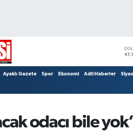
DO
47,
EU
55,
STE
Ayaklı Gazete
Spor
Ekonomi
Adli Haberler
Siya
64,
acak odacı bile yok