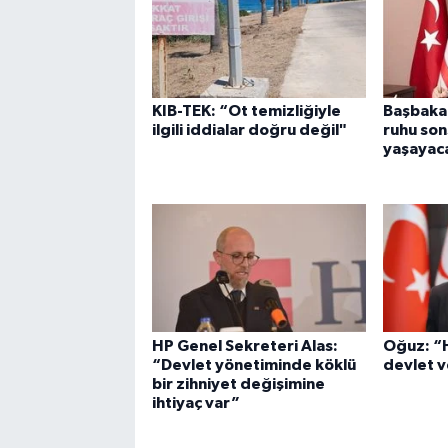
KIB-TEK: “Ot temizliğiyle
Başbaka
ilgili iddialar doğru değil"
ruhu so
yaşayac
HP Genel Sekreteri Alas:
Oğuz: “H
“Devlet yönetiminde köklü
devlet v
bir zihniyet değişimine
ihtiyaç var”