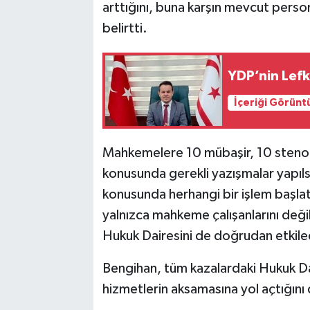
arttığını, buna karşın mevcut person
belirtti.
YDP’nin Lefk
İçeriği Görünt
Mahkemelere 10 mübaşir, 10 steno
konusunda gerekli yazışmalar yapıls
konusunda herhangi bir işlem başla
yalnızca mahkeme çalışanlarını değil
Hukuk Dairesini de doğrudan etkiled
Bengihan, tüm kazalardaki Hukuk Dai
hizmetlerin aksamasına yol açtığını 