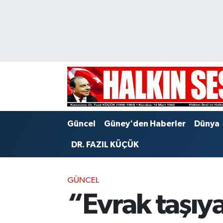
Nöbetçi Eczaneler
Hava Durumu
Trafik Durumu
Puan Durumu ve Fikstür
Güncel
Güney'den Haberler
Dünya
Tüm Manşetler
DR. FAZIL KÜÇÜK
Son Dakika Haberleri
GÜNCEL
Haber Arşivi
“Evrak taşıy