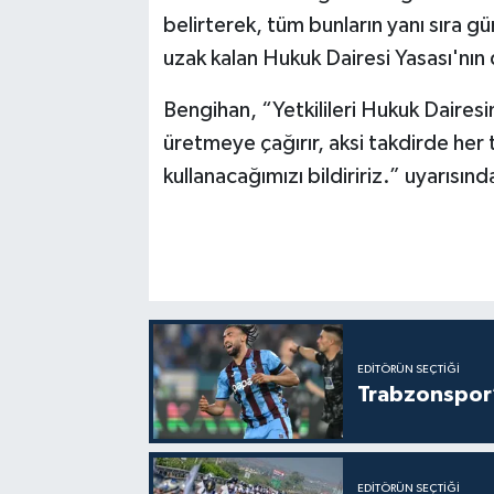
belirterek, tüm bunların yanı sıra g
uzak kalan Hukuk Dairesi Yasası'nın 
Bengihan, “Yetkilileri Hukuk Daires
üretmeye çağırır, aksi takdirde her 
kullanacağımızı bildiririz.” uyarısın
EDITÖRÜN SEÇTIĞI
Trabzonspor’
EDITÖRÜN SEÇTIĞI