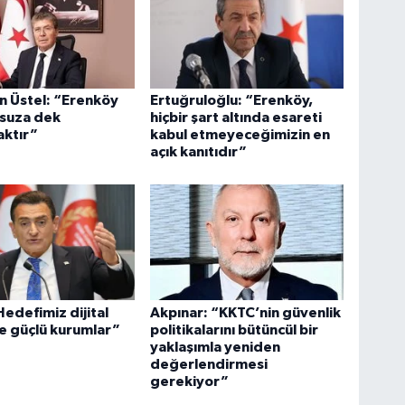
n Üstel: “Erenköy
Ertuğruloğlu: “Erenköy,
nsuza dek
hiçbir şart altında esareti
aktır”
kabul etmeyeceğimizin en
açık kanıtıdır”
edefimiz dijital
Akpınar: “KKTC’nin güvenlik
e güçlü kurumlar”
politikalarını bütüncül bir
yaklaşımla yeniden
değerlendirmesi
gerekiyor”