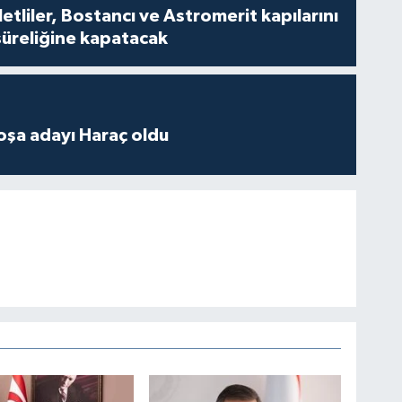
tliler, Bostancı ve Astromerit kapılarını
süreliğine kapatacak
oşa adayı Haraç oldu