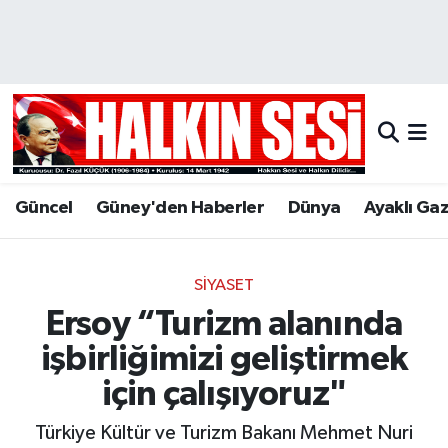
Nöbetçi Eczaneler
Hava Durumu
Trafik Durumu
Güncel
Güney'den Haberler
Dünya
Ayaklı Ga
Puan Durumu ve Fikstür
Tüm Manşetler
SIYASET
Ersoy “Turizm alanında
Son Dakika Haberleri
işbirliğimizi geliştirmek
Haber Arşivi
için çalışıyoruz"
Türkiye Kültür ve Turizm Bakanı Mehmet Nuri