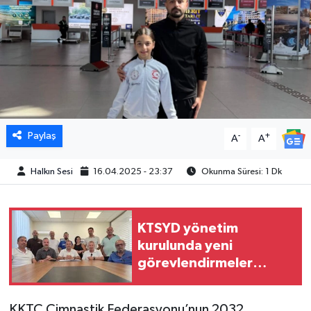
Paylaş
-
+
A
A
Halkın Sesi
16.04.2025 - 23:37
Okunma Süresi: 1 Dk
KTSYD yönetim
kurulunda yeni
görevlendirmeler
yapıldı
KKTC Cimnastik Federasyonu’nun 2032