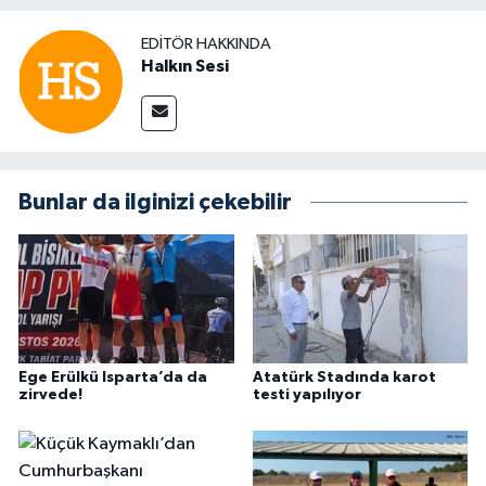
EDITÖR HAKKINDA
Halkın Sesi
Bunlar da ilginizi çekebilir
Ege Erülkü Isparta’da da
Atatürk Stadında karot
zirvede!
testi yapılıyor