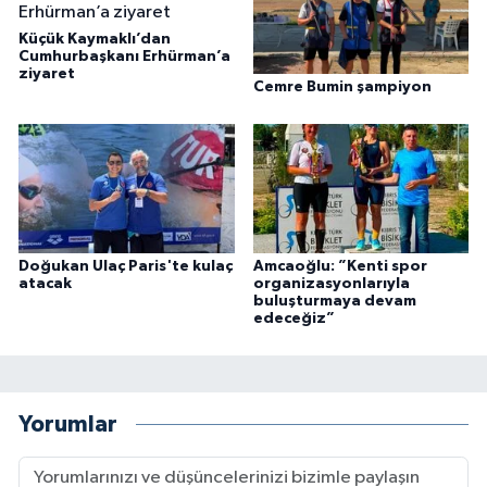
Küçük Kaymaklı’dan
Cumhurbaşkanı Erhürman’a
ziyaret
Cemre Bumin şampiyon
Doğukan Ulaç Paris'te kulaç
Amcaoğlu: ”Kenti spor
atacak
organizasyonlarıyla
buluşturmaya devam
edeceğiz”
Yorumlar