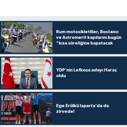
Rum motosikletliler, Bostancı
ve Astromerit kapılarını bugün
“kısa süreliğine kapatacak
YDP’nin Lefkoşa adayı Haraç
oldu
Ege Erülkü Isparta’da da
zirvede!