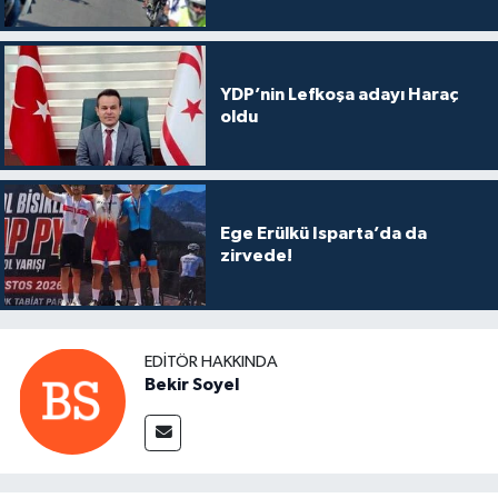
YDP’nin Lefkoşa adayı Haraç
oldu
Ege Erülkü Isparta’da da
zirvede!
EDITÖR HAKKINDA
Bekir Soyel