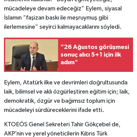
mücadeleye devam edeceğiz” Eylem, siyasal
İslamın “faşizan baskı ile meşruymuş gibi
ilerlemesine” seyirci kalmayacaklarını söyledi.
"26 Ağustos görüşmesi
sonuç alıcı 5+1 için ilk
adım"
Eylem, Atatürk ilke ve devrimleri doğrultusunda
laik, bilimsel ve aklı özgürleştiren eğitim için; laik,
demokratik, özgür ve bağımsız toplum için
mücadeleyi sürdüreceklerini ifade etti.
KTOEÖS Genel Sekreteri Tahir Gökçebel de,
AKP’nin ve yerel yöneticilerin Kıbrıs Türk