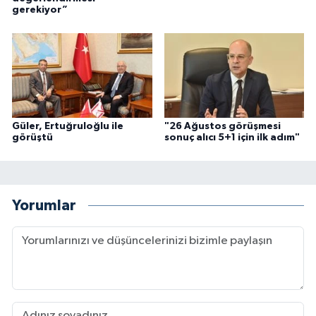
gerekiyor”
Güler, Ertuğruloğlu ile
"26 Ağustos görüşmesi
görüştü
sonuç alıcı 5+1 için ilk adım"
Yorumlar