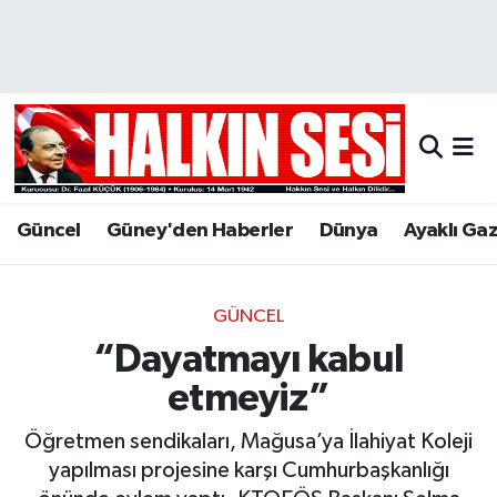
Nöbetçi Eczaneler
Hava Durumu
Trafik Durumu
Güncel
Güney'den Haberler
Dünya
Ayaklı Ga
Puan Durumu ve Fikstür
Tüm Manşetler
GÜNCEL
“Dayatmayı kabul
Son Dakika Haberleri
etmeyiz”
Haber Arşivi
Öğretmen sendikaları, Mağusa’ya İlahiyat Koleji
yapılması projesine karşı Cumhurbaşkanlığı