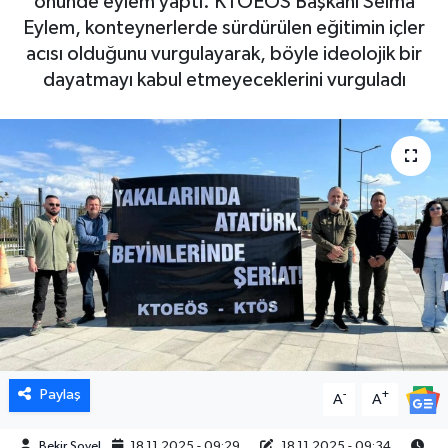
önünde eylem yaptı. KTOEÖS Başkanı Selma
Eylem, konteynerlerde sürdürülen eğitimin içler
acısı olduğunu vurgulayarak, böyle ideolojik bir
dayatmayı kabul etmeyeceklerini vurguladı
Paylaş
-
+
A
A
Bekir Soyel
18.11.2025 - 09:29
18.11.2025 - 09:34