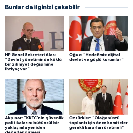
Bunlar da ilginizi çekebilir
HP Genel Sekreteri Alas:
Oğuz: “Hedefimiz dijital
“Devlet yönetiminde köklü
devlet ve güçlü kurumlar”
bir zihniyet değişimine
ihtiyaç var”
Akpınar: “KKTC’nin güvenlik
Öztürkler: “Olağanüstü
politikalarını bütüncül bir
toplantı için önce komiteler
yaklaşımla yeniden
gerekli kararları üretmeli”
değerlendirmesi